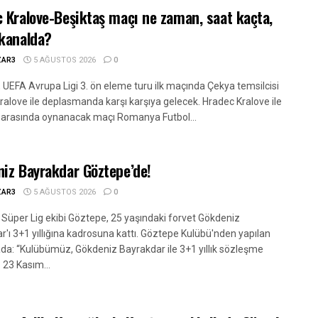
 Kralove-Beşiktaş maçı ne zaman, saat kaçta,
kanalda?
ZAR3
5 AĞUSTOS 2026
0
, UEFA Avrupa Ligi 3. ön eleme turu ilk maçında Çekya temsilcisi
ralove ile deplasmanda karşı karşıya gelecek. Hradec Kralove ile
 arasında oynanacak maçı Romanya Futbol...
iz Bayrakdar Göztepe’de!
ZAR3
5 AĞUSTOS 2026
0
 Süper Lig ekibi Göztepe, 25 yaşındaki forvet Gökdeniz
r'ı 3+1 yıllığına kadrosuna kattı. Göztepe Kulübü'nden yapılan
da: “Kulübümüz, Gökdeniz Bayrakdar ile 3+1 yıllık sözleşme
 23 Kasım...