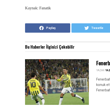
Kaynak: Fanatik
Paylaş
Tweetle
Bu Haberler
İlginizi Çekebilir
Fenerb
YAZAR
YA
Fenerbah
konuk ett
Fenerbahç