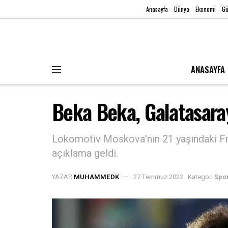
Anasayfa
Dünya
Ekonomi
G
ANASAYFA
Beka Beka, Galatasara
Lokomotiv Moskova'nın 21 yaşındaki Fra
açıklama geldi.
YAZAR
MUHAMMEDK
27 Temmuz 2022
Kategori
Spo