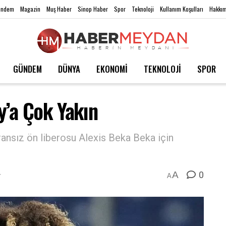
ündem
Magazin
Muş Haber
Sinop Haber
Spor
Teknoloji
Kullanım Koşulları
Hakkım
GÜNDEM
DÜNYA
EKONOMİ
TEKNOLOJİ
SPOR
y’a Çok Yakın
nsız ön liberosu Alexis Beka Beka için
0
A
r
A