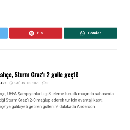
Pin
Gönder
ahçe, Sturm Graz’ı 2 golle geçti!
ZAR3
5 AĞUSTOS 2026
0
çe, UEFA Şampiyonlar Ligi 3. eleme turu ilk maçında sahasında
iği Sturm Graz'ı 2-0 mağlup ederek tur için avantajı kaptı.
e'ye galibiyeti getiren golleri, 9. dakikada Anderson...