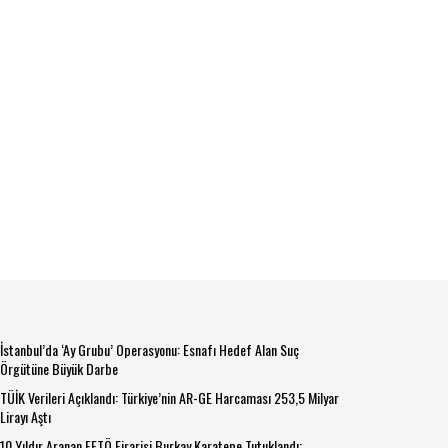
İstanbul’da ‘Ay Grubu’ Operasyonu: Esnafı Hedef Alan Suç
Örgütüne Büyük Darbe
TÜİK Verileri Açıklandı: Türkiye’nin AR-GE Harcaması 253,5 Milyar
Lirayı Aştı
10 Yıldır Aranan FETÖ Firarisi Burkay Karatepe Tutuklandı: