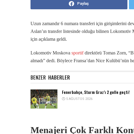
Paylaş
Uzun zamandır 6 numara transferi için girişimlerini devam
Aslan’ın transfer listesinde olduğu bilinen Lokomotiv
için açıklama geldi.
Lokomotiv Moskova
sportif
direktörü Tomas Zorn, “Bug
almadı” dedi. Böylece Fransa’dan Nice Kulübü’nün herh
BENZER
HABERLER
Fenerbahçe, Sturm Graz’ı 2 golle geçti!
5 AĞUSTOS 2026
Menajeri Çok Farklı Kon