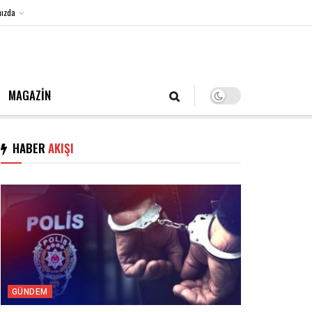
ızda
6 Ağustos 2026, Perşembe
MAGAZİN
HABER
AKIŞI
GÜNDEM