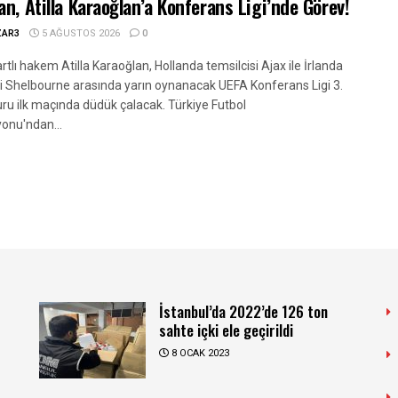
an, Atilla Karaoğlan’a Konferans Ligi’nde Görev!
ZAR3
5 AĞUSTOS 2026
0
rtlı hakem Atilla Karaoğlan, Hollanda temsilcisi Ajax ile İrlanda
si Shelbourne arasında yarın oynanacak UEFA Konferans Ligi 3.
ru ilk maçında düdük çalacak. Türkiye Futbol
onu'ndan...
İstanbul’da 2022’de 126 ton
sahte içki ele geçirildi
8 OCAK 2023