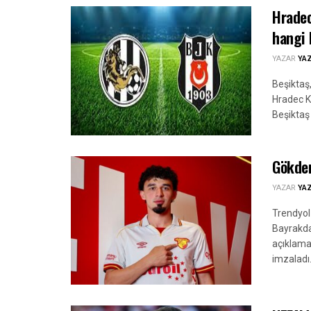
Hradec
hangi 
YAZAR
YA
Beşiktaş
Hradec K
Beşiktaş
Gökden
YAZAR
YA
Trendyol
Bayrakda
açıklama
imzaladı.