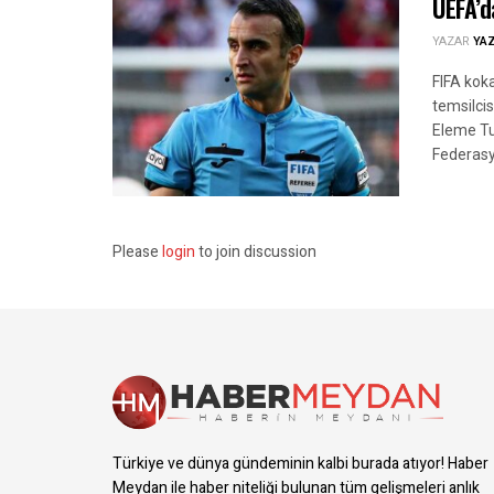
UEFA’d
YAZAR
YA
FIFA koka
temsilci
Eleme Tu
Federasy
Please
login
to join discussion
Türkiye ve dünya gündeminin kalbi burada atıyor! Haber
Meydan ile haber niteliği bulunan tüm gelişmeleri anlık