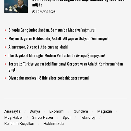
müjde
10 MAYIS 2023
Sinoplu Genç Judoculardan, Samsun’da Madalya Yağmuru!
Muş’un Uzgörür Beldesinde, Asfalt, Altyapı ve Üstyapı Yenileniyor!
Alanyaspor, 2 genç futbolcuyu açıkladı!
İlke Özyüksel Mihrioğlu, Modern Pentatlonda Avrupa Şampiyonu!
Terörsüz Türkiye yasası teklifine onay! Çerçeve yasa Adalet Komisyonu’ndan
geçti
Diyarbakır merkezli 8 ilde siber zorbalık operasyonu!
Anasayfa
Dünya
Ekonomi
Gündem
Magazin
Muş Haber
Sinop Haber
Spor
Teknoloji
Kullanım Koşulları
Hakkımızda