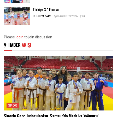
Türkiye 3-1 Fransa
YAZAR
YAZAR3
8 AĞUSTOS 2026
0
Please
login
to join discussion
HABER
AKIŞI
SPOR
Sinoplu Genç Judoculardan, Samsun’da Madalya Yağmuru!