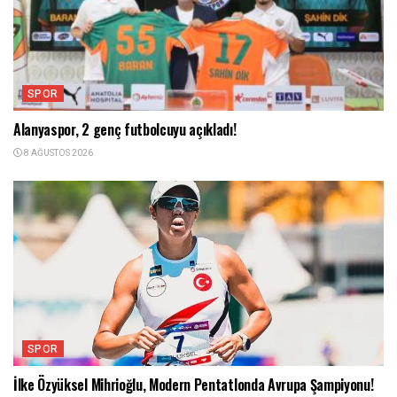
SPOR
Alanyaspor, 2 genç futbolcuyu açıkladı!
8 AĞUSTOS 2026
SPOR
İlke Özyüksel Mihrioğlu, Modern Pentatlonda Avrupa Şampiyonu!