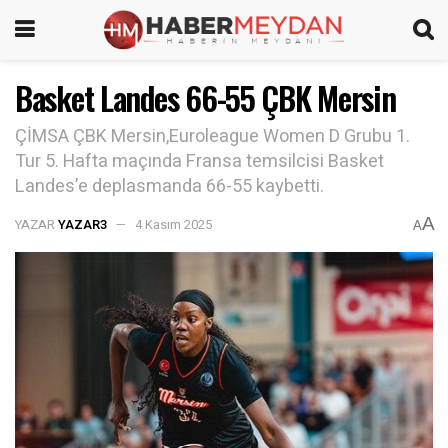
Basket Landes 66-55 ÇBK Mersin
ÇİMSA ÇBK Mersin,Euroleague Women D Grubu 1.
Tur 5. Hafta maçında Fransa temsilcisi Basket
Landes’e deplasmanda 66-55 kaybetti.
A
YAZAR
YAZAR3
4 Kasım 2025
A