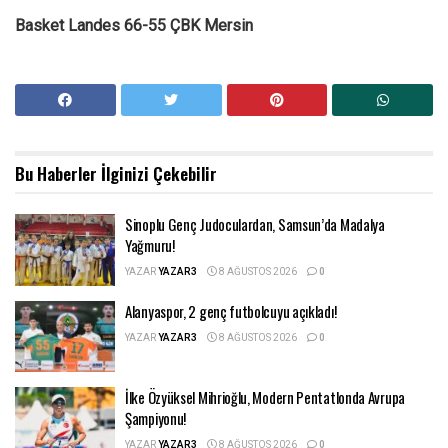
Basket Landes 66-55 ÇBK Mersin
Bu Haberler
İlginizi Çekebilir
Sinoplu Genç Judoculardan, Samsun’da Madalya
Yağmuru!
YAZAR
YAZAR3
8 AĞUSTOS 2026
0
Alanyaspor, 2 genç futbolcuyu açıkladı!
YAZAR
YAZAR3
8 AĞUSTOS 2026
0
İlke Özyüksel Mihrioğlu, Modern Pentatlonda Avrupa
Şampiyonu!
YAZAR
YAZAR3
8 AĞUSTOS 2026
0