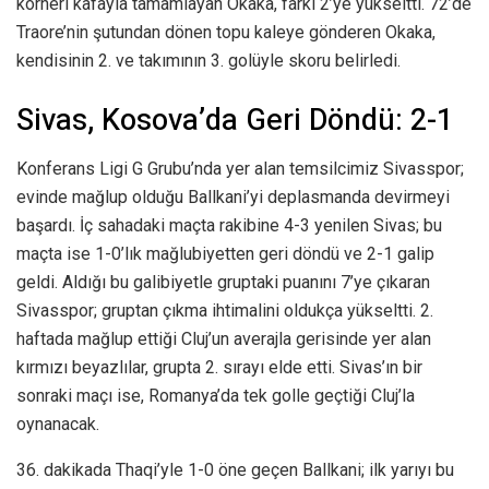
korneri kafayla tamamlayan Okaka, farkı 2’ye yükseltti. 72’de
Traore’nin şutundan dönen topu kaleye gönderen Okaka,
kendisinin 2. ve takımının 3. golüyle skoru belirledi.
Sivas, Kosova’da Geri Döndü: 2-1
Konferans Ligi G Grubu’nda yer alan temsilcimiz Sivasspor;
evinde mağlup olduğu Ballkani’yi deplasmanda devirmeyi
başardı. İç sahadaki maçta rakibine 4-3 yenilen Sivas; bu
maçta ise 1-0’lık mağlubiyetten geri döndü ve 2-1 galip
geldi. Aldığı bu galibiyetle gruptaki puanını 7’ye çıkaran
Sivasspor; gruptan çıkma ihtimalini oldukça yükseltti. 2.
haftada mağlup ettiği Cluj’un averajla gerisinde yer alan
kırmızı beyazlılar, grupta 2. sırayı elde etti. Sivas’ın bir
sonraki maçı ise, Romanya’da tek golle geçtiği Cluj’la
oynanacak.
36. dakikada Thaqi’yle 1-0 öne geçen Ballkani; ilk yarıyı bu