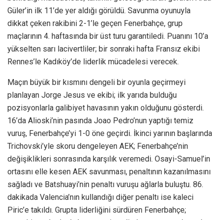
Güler’in ilk 11’de yer aldığı görüldü. Savunma oyunuyla
dikkat çeken rakibini 2-1’le geçen Fenerbahçe, grup
maçlarının 4. haftasında bir üst turu garantiledi. Puanını 10’a
yükselten sarı lacivertliler; bir sonraki hafta Fransız ekibi
Rennes’le Kadıköy’de liderlik mücadelesi verecek.
Maçın büyük bir kısmını dengeli bir oyunla geçirmeyi
planlayan Jorge Jesus ve ekibi; ilk yarıda bulduğu
pozisyonlarla galibiyet havasının yakın olduğunu gösterdi.
16’da Alioski’nin pasında Joao Pedro’nun yaptığı temiz
vuruş, Fenerbahçe’yi 1-0 öne geçirdi. İkinci yarının başlarında
Trichovski’yle skoru dengeleyen AEK; Fenerbahçe’nin
değişiklikleri sonrasında karşılık veremedi. Osayi-Samuel’in
ortasını elle kesen AEK savunması, penaltının kazanılmasını
sağladı ve Batshuayi’nin penaltı vuruşu ağlarla buluştu. 86.
dakikada Valencia’nın kullandığı diğer penaltı ise kaleci
Piric’e takıldı. Grupta liderliğini sürdüren Fenerbahçe;