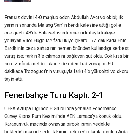
Fransız devini 4-0 mağlup eden Abdullah Avcı ve ekibi; ilk
yarının sonunda Malang Sarr’ın kendi kalesine attığı golle
öne geçti. 48’de Bakasetas’ın kornerini kafayla kaleye
yollayan Vitor Hugo ise farkı ikiye çıkardı. 57. dakikada Enis
Bardhi’nin ceza sahasının hemen önünden kullandığı serbest
vuruş ise; farkın 3’e çıkmasını sağlayan şut oldu. Çok kısa bir
süre zarfında net bir skor elde eden Trabzonspor; 69.
dakikada Trezeguet’nin vuruşuyla farkı 4’e yükseltti ve skoru
tayin etti.
Fenerbahçe Turu Kaptı: 2-1
UEFA Avrupa Ligi’nde B Grubu’nda yer alan Fenerbahçe,
Güney Kıbrıs Rum Kesimi’nde AEK Larnaca’ya konuk oldu.
Karagümrük maçında oynayan birçok ismin yedekte
beklediği mücadelede, takımın geleceği olarak görülen Arda