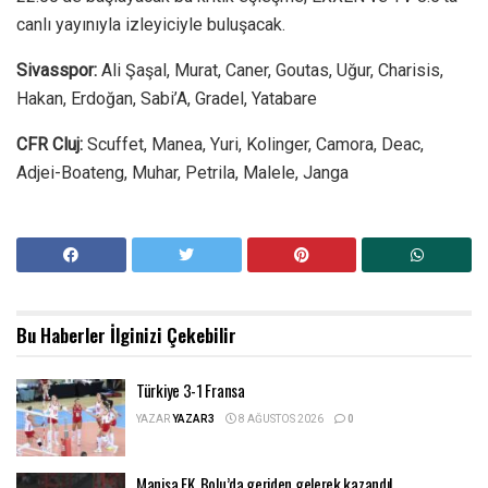
canlı yayınıyla izleyiciyle buluşacak.
Sivasspor:
Ali Şaşal, Murat, Caner, Goutas, Uğur, Charisis,
Hakan, Erdoğan, Sabi’A, Gradel, Yatabare
CFR Cluj:
Scuffet, Manea, Yuri, Kolinger, Camora, Deac,
Adjei-Boateng, Muhar, Petrila, Malele, Janga
Bu Haberler
İlginizi Çekebilir
Türkiye 3-1 Fransa
YAZAR
YAZAR3
8 AĞUSTOS 2026
0
Manisa FK, Bolu’da geriden gelerek kazandı!