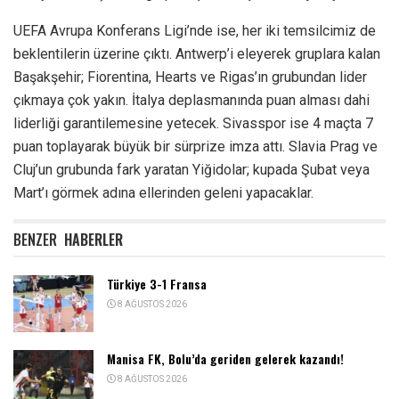
UEFA Avrupa Konferans Ligi’nde ise, her iki temsilcimiz de
beklentilerin üzerine çıktı. Antwerp’i eleyerek gruplara kalan
Başakşehir; Fiorentina, Hearts ve Rigas’ın grubundan lider
çıkmaya çok yakın. İtalya deplasmanında puan alması dahi
liderliği garantilemesine yetecek. Sivasspor ise 4 maçta 7
puan toplayarak büyük bir sürprize imza attı. Slavia Prag ve
Cluj’un grubunda fark yaratan Yiğidolar; kupada Şubat veya
Mart’ı görmek adına ellerinden geleni yapacaklar.
BENZER
HABERLER
Türkiye 3-1 Fransa
8 AĞUSTOS 2026
Manisa FK, Bolu’da geriden gelerek kazandı!
8 AĞUSTOS 2026