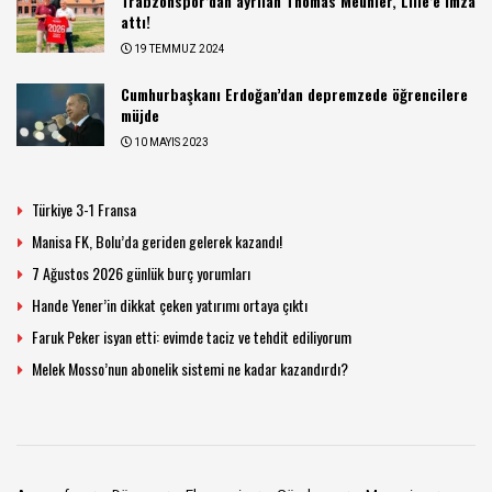
Trabzonspor’dan ayrılan Thomas Meunier, Lille’e imza
attı!
19 TEMMUZ 2024
Cumhurbaşkanı Erdoğan’dan depremzede öğrencilere
müjde
10 MAYIS 2023
Türkiye 3-1 Fransa
Manisa FK, Bolu’da geriden gelerek kazandı!
7 Ağustos 2026 günlük burç yorumları
Hande Yener’in dikkat çeken yatırımı ortaya çıktı
Faruk Peker isyan etti: evimde taciz ve tehdit ediliyorum
Melek Mosso’nun abonelik sistemi ne kadar kazandırdı?