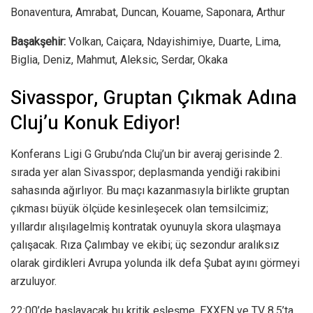
Bonaventura, Amrabat, Duncan, Kouame, Saponara, Arthur
Başakşehir:
Volkan, Caiçara, Ndayishimiye, Duarte, Lima,
Biglia, Deniz, Mahmut, Aleksic, Serdar, Okaka
Sivasspor, Gruptan Çıkmak Adına
Cluj’u Konuk Ediyor!
Konferans Ligi G Grubu’nda Cluj’un bir averaj gerisinde 2.
sırada yer alan Sivasspor; deplasmanda yendiği rakibini
sahasında ağırlıyor. Bu maçı kazanmasıyla birlikte gruptan
çıkması büyük ölçüde kesinleşecek olan temsilcimiz;
yıllardır alışılagelmiş kontratak oyunuyla skora ulaşmaya
çalışacak. Rıza Çalımbay ve ekibi; üç sezondur aralıksız
olarak girdikleri Avrupa yolunda ilk defa Şubat ayını görmeyi
arzuluyor.
22:00’de başlayacak bu kritik eşleşme, EXXEN ve TV 8.5’ta