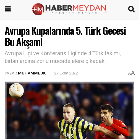
Avrupa Kupalarında 5. Türk Gecesi
Bu Akşam!
Avrupa Ligi ve Konferans Ligi'nde 4 Türk takımı,
birbiri ardına zorlu mücadelelere çıkacak.
A
YAZAR
MUHAMMEDK
27 Ekim 2022
A