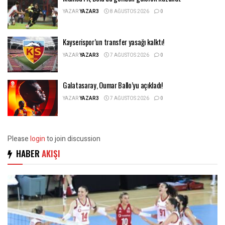
YAZAR
YAZAR3
8 AĞUSTOS 2026
0
Kayserispor’un transfer yasağı kalktı!
YAZAR
YAZAR3
7 AĞUSTOS 2026
0
Galatasaray, Oumar Ballo’yu açıkladı!
YAZAR
YAZAR3
7 AĞUSTOS 2026
0
Please
login
to join discussion
HABER
AKIŞI