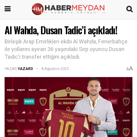
Al Wahda, Dusan Tadic’i açıkladı!
Birleşik Arap Emirlikleri ekibi Al Wahda, Fenerbahçe
ile yollarını ayıran 36 yaşındaki Sırp oyuncu Dusan
Tadic'i transfer ettiğini açıkladı.
A
YAZAR
YAZAR3
8 Ağustos 2025
A