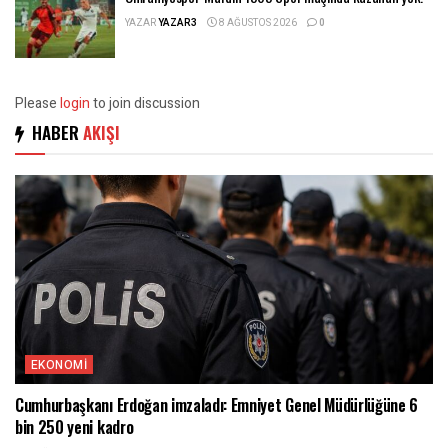
YAZAR
YAZAR3
8 AĞUSTOS 2026
0
Please
login
to join discussion
HABER
AKIŞI
EKONOMI
Cumhurbaşkanı Erdoğan imzaladı: Emniyet Genel Müdürlüğüne 6
bin 250 yeni kadro