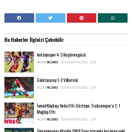
Bu Haberler
İlginizi Çekebilir
Antalyaspor 4-3 Keçiörengücü
YAZAR
YAZAR3
9 AĞUSTOS 2026
0
Galatasaray 1-2 Villarreal
YAZAR
YAZAR3
9 AĞUSTOS 2026
0
İsmail Köybaşı Veda Etti: Göztepe, Trabzonspor’u 2-1
Mağlup Etti
YAZAR
YAZAR3
8 AĞUSTOS 2026
0
Ümraniyespor-Mardin 1969 Spor maçında kazanan yok!