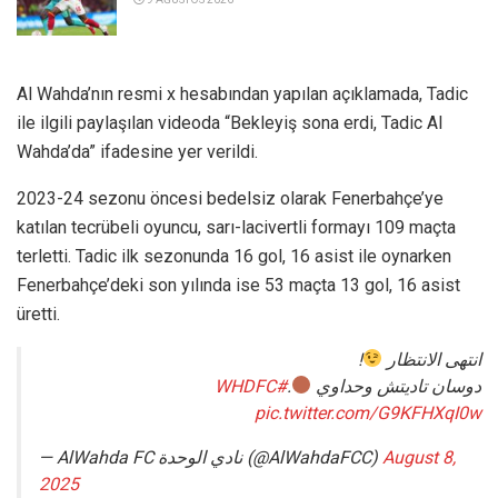
9 AĞUSTOS 2026
Al Wahda’nın resmi x hesabından yapılan açıklamada, Tadic
ile ilgili paylaşılan videoda “Bekleyiş sona erdi, Tadic Al
Wahda’da” ifadesine yer verildi.
2023-24 sezonu öncesi bedelsiz olarak Fenerbahçe’ye
katılan tecrübeli oyuncu, sarı-lacivertli formayı 109 maçta
terletti. Tadic ilk sezonunda 16 gol, 16 asist ile oynarken
Fenerbahçe’deki son yılında ise 53 maçta 13 gol, 16 asist
üretti.
!
انتهى الانتظار
#WHDFC
.
دوسان تاديتش وحداوي
pic.twitter.com/G9KFHXqI0w
— AlWahda FC نادي الوحدة (@AlWahdaFCC)
August 8,
2025