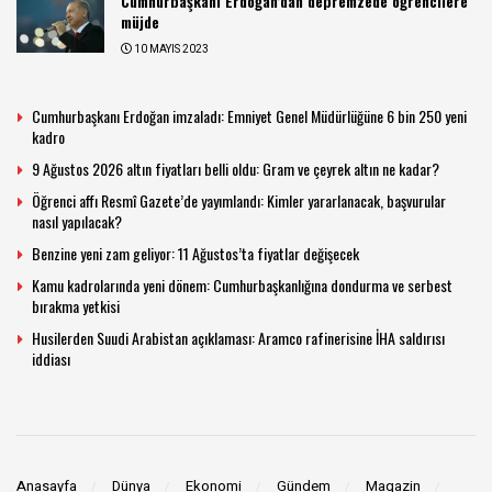
Cumhurbaşkanı Erdoğan’dan depremzede öğrencilere
müjde
10 MAYIS 2023
Cumhurbaşkanı Erdoğan imzaladı: Emniyet Genel Müdürlüğüne 6 bin 250 yeni
kadro
9 Ağustos 2026 altın fiyatları belli oldu: Gram ve çeyrek altın ne kadar?
Öğrenci affı Resmî Gazete’de yayımlandı: Kimler yararlanacak, başvurular
nasıl yapılacak?
Benzine yeni zam geliyor: 11 Ağustos’ta fiyatlar değişecek
Kamu kadrolarında yeni dönem: Cumhurbaşkanlığına dondurma ve serbest
bırakma yetkisi
Husilerden Suudi Arabistan açıklaması: Aramco rafinerisine İHA saldırısı
iddiası
Anasayfa
Dünya
Ekonomi
Gündem
Magazin