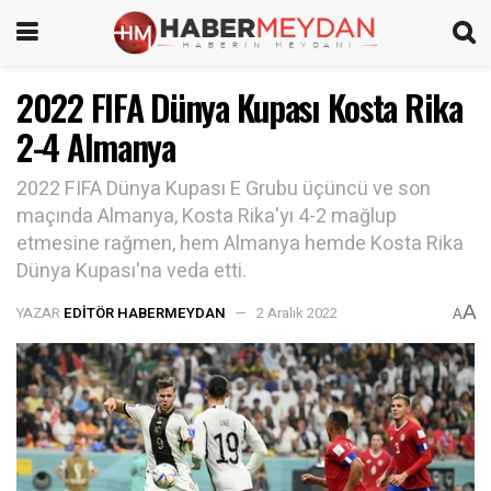
2022 FIFA Dünya Kupası Kosta Rika
2-4 Almanya
2022 FIFA Dünya Kupası E Grubu üçüncü ve son
maçında Almanya, Kosta Rika'yı 4-2 mağlup
etmesine rağmen, hem Almanya hemde Kosta Rika
Dünya Kupası'na veda etti.
A
YAZAR
EDITÖR HABERMEYDAN
2 Aralık 2022
A