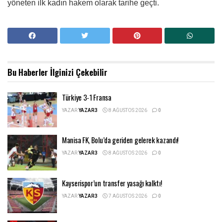
yöneten ilk kadın hakem olarak tarihe geçti.
Bu Haberler
İlginizi Çekebilir
Türkiye 3-1 Fransa
YAZAR
YAZAR3
8 AĞUSTOS 2026
0
Manisa FK, Bolu’da geriden gelerek kazandı!
YAZAR
YAZAR3
8 AĞUSTOS 2026
0
Kayserispor’un transfer yasağı kalktı!
YAZAR
YAZAR3
7 AĞUSTOS 2026
0