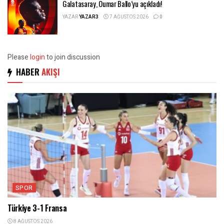
Galatasaray, Oumar Ballo’yu açıkladı!
YAZAR
YAZAR3
7 AĞUSTOS 2026
0
Please
login
to join discussion
HABER
AKIŞI
SPOR
Türkiye 3-1 Fransa
8 AĞUSTOS 2026