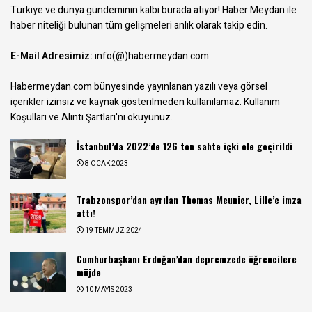
Türkiye ve dünya gündeminin kalbi burada atıyor! Haber Meydan ile
haber niteliği bulunan tüm gelişmeleri anlık olarak takip edin.
E-Mail Adresimiz:
info(@)habermeydan.com
Habermeydan.com bünyesinde yayınlanan yazılı veya görsel
içerikler izinsiz ve kaynak gösterilmeden kullanılamaz.
Kullanım
Koşulları ve Alıntı Şartları
'nı okuyunuz.
İstanbul’da 2022’de 126 ton sahte içki ele geçirildi
8 OCAK 2023
Trabzonspor’dan ayrılan Thomas Meunier, Lille’e imza
attı!
19 TEMMUZ 2024
Cumhurbaşkanı Erdoğan’dan depremzede öğrencilere
müjde
10 MAYIS 2023