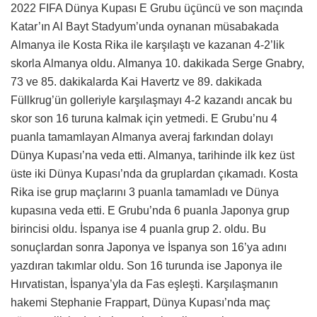
2022 FIFA Dünya Kupası E Grubu üçüncü ve son maçında
Katar’ın Al Bayt Stadyum’unda oynanan müsabakada
Almanya ile Kosta Rika ile karşılaştı ve kazanan 4-2’lik
skorla Almanya oldu. Almanya 10. dakikada Serge Gnabry,
73 ve 85. dakikalarda Kai Havertz ve 89. dakikada
Füllkrug’ün golleriyle karşılaşmayı 4-2 kazandı ancak bu
skor son 16 turuna kalmak için yetmedi.
E Grubu’nu 4
puanla tamamlayan Almanya averaj farkından dolayı
Dünya Kupası’na veda etti. Almanya, tarihinde ilk kez üst
üste iki Dünya Kupası’nda da gruplardan çıkamadı. Kosta
Rika ise grup maçlarını 3 puanla tamamladı ve Dünya
kupasına veda etti.
E Grubu’nda 6 puanla Japonya grup
birincisi oldu. İspanya ise 4 puanla grup 2. oldu. Bu
sonuçlardan sonra Japonya ve İspanya son 16’ya adını
yazdıran takımlar oldu. Son 16 turunda ise Japonya ile
Hırvatistan, İspanya’yla da Fas eşleşti.
Karşılaşmanın
hakemi Stephanie Frappart, Dünya Kupası’nda maç