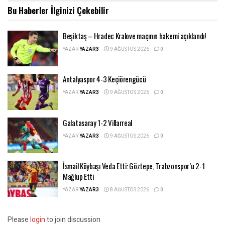
Bu Haberler
İlginizi Çekebilir
Beşiktaş – Hradec Kralove maçının hakemi açıklandı!
YAZAR
YAZAR3
9 AĞUSTOS 2026
0
Antalyaspor 4-3 Keçiörengücü
YAZAR
YAZAR3
9 AĞUSTOS 2026
0
Galatasaray 1-2 Villarreal
YAZAR
YAZAR3
9 AĞUSTOS 2026
0
İsmail Köybaşı Veda Etti: Göztepe, Trabzonspor’u 2-1
Mağlup Etti
YAZAR
YAZAR3
8 AĞUSTOS 2026
0
Please
login
to join discussion