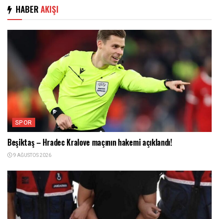
HABER
AKIŞI
SPOR
Beşiktaş – Hradec Kralove maçının hakemi açıklandı!
9 AĞUSTOS 2026