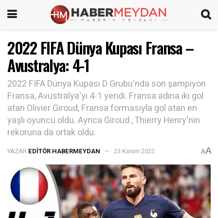
2022 FIFA Dünya Kupası Fransa –
Avustralya: 4-1
2022 FIFA Dünya Kupası D Grubu'nda son şampiyon
Fransa, Avustralya'yı 4-1 yendi. Fransa adına iki gol
atan Olivier Giroud, Fransa formasıyla gol atan en
yaşlı oyuncu oldu. Ayrıca Giroud , Thierry Henry'nin
rekoruna da ortak oldu.
A
YAZAR
EDITÖR HABERMEYDAN
23 Kasım 2022
A