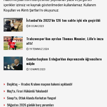
içerikler izinsiz ve kaynak gösterilmeden kullanılamaz.
Kullanım
Koşulları ve Alıntı Şartları
'nı okuyunuz.
İstanbul’da 2022’de 126 ton sahte içki ele geçirildi
8 OCAK 2023
Trabzonspor’dan ayrılan Thomas Meunier, Lille’e imza
attı!
19 TEMMUZ 2024
Cumhurbaşkanı Erdoğan’dan depremzede öğrencilere
müjde
10 MAYIS 2023
Beşiktaş – Hradec Kralove maçının hakemi açıklandı!
Muş’ta, Firari Hükümlü Yakalandı!
Sinop’ta, Otluk Alanda Korkutan Yangın!
9Ağustos 2026 günlük burç yorumları