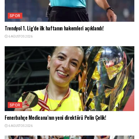
SPOR
Trendyol 1. Lig’de ilk haftanın hakemleri açıklandı!
6 AĞUSTOS 2026
SPOR
Fenerbahçe Medicana’nın yeni direktörü Pelin Çelik!
6 AĞUSTOS 2026