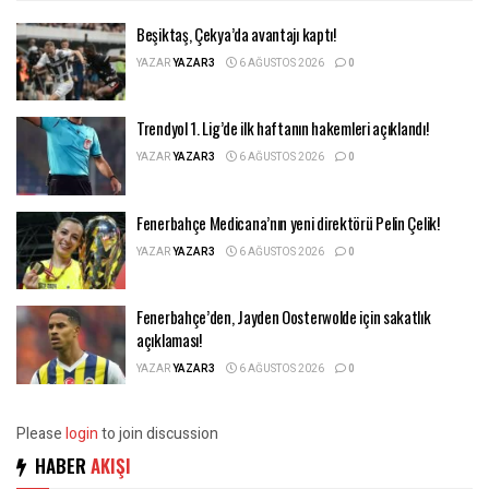
Beşiktaş, Çekya’da avantajı kaptı!
YAZAR
YAZAR3
6 AĞUSTOS 2026
0
Trendyol 1. Lig’de ilk haftanın hakemleri açıklandı!
YAZAR
YAZAR3
6 AĞUSTOS 2026
0
Fenerbahçe Medicana’nın yeni direktörü Pelin Çelik!
YAZAR
YAZAR3
6 AĞUSTOS 2026
0
Fenerbahçe’den, Jayden Oosterwolde için sakatlık
açıklaması!
YAZAR
YAZAR3
6 AĞUSTOS 2026
0
Please
login
to join discussion
HABER
AKIŞI