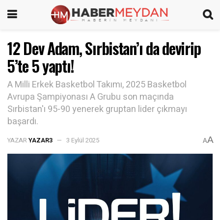
12 Dev Adam, Sırbistan’ı da devirip
5’te 5 yaptı!
A Milli Erkek Basketbol Takımı, 2025 Basketbol
Avrupa Şampiyonası A Grubu son maçında
Sırbistan'ı 95-90 yenerek gruptan lider çıkmayı
başardı.
A
YAZAR
YAZAR3
3 Eylül 2025
A