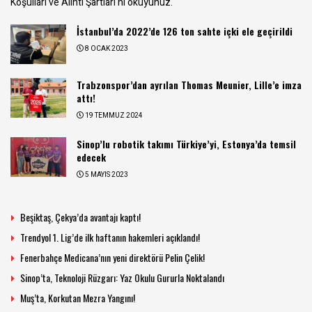
Koşulları ve Alıntı Şartları
'nı okuyunuz.
İstanbul’da 2022’de 126 ton sahte içki ele geçirildi
8 OCAK 2023
Trabzonspor’dan ayrılan Thomas Meunier, Lille’e imza
attı!
19 TEMMUZ 2024
Sinop’lu robotik takımı Türkiye’yi, Estonya’da temsil
edecek
5 MAYIS 2023
Beşiktaş, Çekya’da avantajı kaptı!
Trendyol 1. Lig’de ilk haftanın hakemleri açıklandı!
Fenerbahçe Medicana’nın yeni direktörü Pelin Çelik!
Sinop’ta, Teknoloji Rüzgarı: Yaz Okulu Gururla Noktalandı
Muş’ta, Korkutan Mezra Yangını!