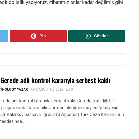
dir polislik yapıyoruz, itibarımız onlar kadar değilmiş gibi
Pin
Gönder
Gerede adli kontrol kararıyla serbest kaldı
TINOLOGY YAZAR
5 AĞUSTOS 2026
0
ede adli kontrol kararıyla serbest kaldı Gerede, katıldığı bir
rogramında ‘taşınabilir vibratör’ olduğunu söylediği kolyesini
şti. Bakırköy basşavcılığı dün (3 Ağustos) Türk Ceza Kanunu’nun
maddesinde...