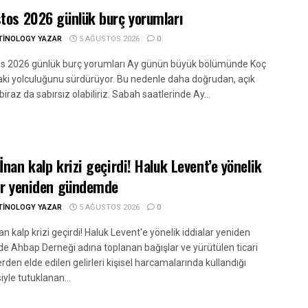
tos 2026 günlük burç yorumları
TINOLOGY YAZAR
5 AĞUSTOS 2026
0
s 2026 günlük burç yorumları Ay günün büyük bölümünde Koç
ki yolculuğunu sürdürüyor. Bu nedenle daha doğrudan, açık
biraz da sabırsız olabiliriz. Sabah saatlerinde Ay...
İnan kalp krizi geçirdi! Haluk Levent’e yönelik
ar yeniden gündemde
TINOLOGY YAZAR
5 AĞUSTOS 2026
0
n kalp krizi geçirdi! Haluk Levent'e yönelik iddialar yeniden
 Ahbap Derneği adına toplanan bağışlar ve yürütülen ticari
erden elde edilen gelirleri kişisel harcamalarında kullandığı
yle tutuklanan...