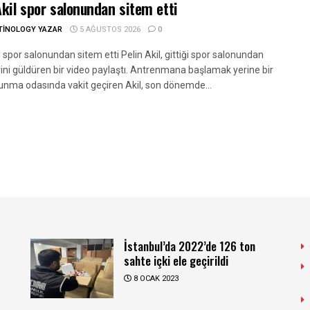
Akil spor salonundan sitem etti
TINOLOGY YAZAR
5 AĞUSTOS 2026
0
l spor salonundan sitem etti Pelin Akil, gittiği spor salonundan
rini güldüren bir video paylaştı. Antrenmana başlamak yerine bir
unma odasında vakit geçiren Akil, son dönemde...
İstanbul’da 2022’de 126 ton
sahte içki ele geçirildi
8 OCAK 2023