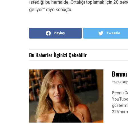
istediği bu herhalde. Ortalığı toplamak için 20 sene
geliyor.” diye konuştu.
Paylaş
Tweetle
Bu Haberler
İlginizi Çekebilir
Bennu 
YAZAR
ME
Bennu Ger
YouTube p
göstermi
226’ncı 