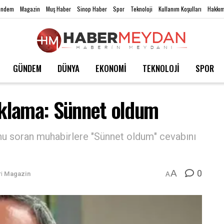
ündem
Magazin
Muş Haber
Sinop Haber
Spor
Teknoloji
Kullanım Koşulları
Hakkım
GÜNDEM
DÜNYA
EKONOMİ
TEKNOLOJİ
SPOR
çıklama: Sünnet oldum
unu soran muhabirlere "Sünnet oldum" cevabını
0
A
i
Magazin
A