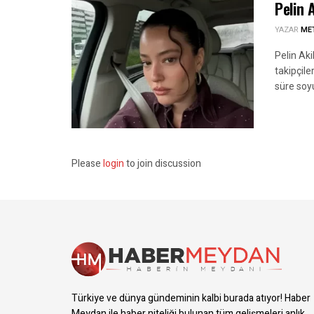
Pelin 
YAZAR
ME
Pelin Aki
takipçile
süre soy
Please
login
to join discussion
Türkiye ve dünya gündeminin kalbi burada atıyor! Haber
Meydan ile haber niteliği bulunan tüm gelişmeleri anlık