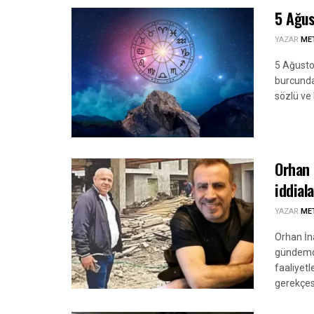
5 Ağus
YAZAR
ME
5 Ağusto
burcunda
sözlü ve 
Orhan 
iddial
YAZAR
ME
Orhan İna
gündemde
faaliyetl
gerekçesi