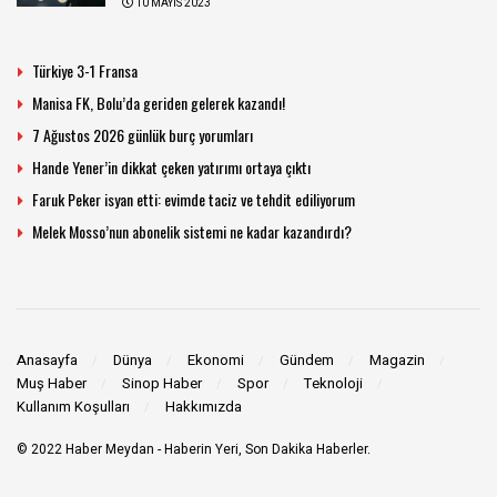
10 MAYIS 2023
Türkiye 3-1 Fransa
Manisa FK, Bolu’da geriden gelerek kazandı!
7 Ağustos 2026 günlük burç yorumları
Hande Yener’in dikkat çeken yatırımı ortaya çıktı
Faruk Peker isyan etti: evimde taciz ve tehdit ediliyorum
Melek Mosso’nun abonelik sistemi ne kadar kazandırdı?
Anasayfa
Dünya
Ekonomi
Gündem
Magazin
Muş Haber
Sinop Haber
Spor
Teknoloji
Kullanım Koşulları
Hakkımızda
© 2022
Haber Meydan
- Haberin Yeri, Son Dakika Haberler.