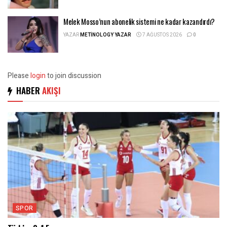
Melek Mosso’nun abonelik sistemi ne kadar kazandırdı?
YAZAR
METINOLOGY YAZAR
7 AĞUSTOS 2026
0
Please
login
to join discussion
HABER
AKIŞI
SPOR