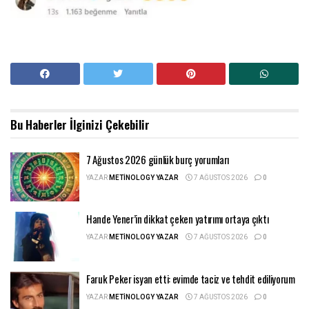
Bu Haberler
İlginizi Çekebilir
7 Ağustos 2026 günlük burç yorumları
YAZAR
METINOLOGY YAZAR
7 AĞUSTOS 2026
0
Hande Yener’in dikkat çeken yatırımı ortaya çıktı
YAZAR
METINOLOGY YAZAR
7 AĞUSTOS 2026
0
Faruk Peker isyan etti: evimde taciz ve tehdit ediliyorum
YAZAR
METINOLOGY YAZAR
7 AĞUSTOS 2026
0