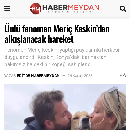
Ünlü fenomen Meriç Keskin’den
alkışlanacak hareket
Fenomen Meriç Keskin, yaptığı paylaşımla herkesi
duygulandırdı. Keskin, Konya'daki barınaktan
bakımsız haldeki bir köpeği sahiplendi.
A
YAZAR
EDITÖR HABERMEYDAN
29 Kasım 2022
A