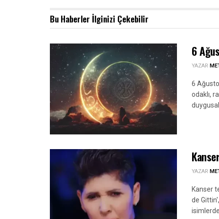
Bu Haberler
İlginizi Çekebilir
6 Ağus
YAZAR
ME
6 Ağusto
odaklı, ra
duygusal 
Kanser
YAZAR
ME
Kanser t
de Gittin
isimlerde