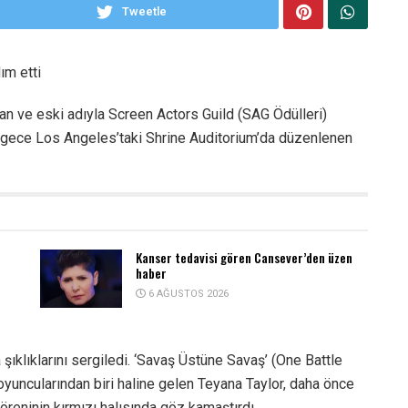
Tweetle
ım etti
an ve eski adıyla Screen Actors Guild (SAG Ödülleri)
n gece Los Angeles’taki Shrine Auditorium’da düzenlenen
Kanser tedavisi gören Cansever’den üzen
haber
6 AĞUSTOS 2026
şıklıklarını sergiledi. ‘Savaş Üstüne Savaş’ (One Battle
yuncularından biri haline gelen Teyana Taylor, daha önce
öreninin kırmızı halısında göz kamaştırdı.