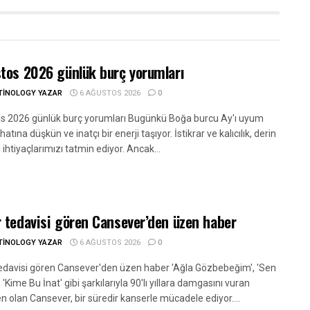
tos 2026 günlük burç yorumları
TINOLOGY YAZAR
6 AĞUSTOS 2026
0
s 2026 günlük burç yorumları Bugünkü Boğa burcu Ay'ı uyum
hatına düşkün ve inatçı bir enerji taşıyor. İstikrar ve kalıcılık, derin
ihtiyaçlarımızı tatmin ediyor. Ancak...
 tedavisi gören Cansever’den üzen haber
TINOLOGY YAZAR
6 AĞUSTOS 2026
0
edavisi gören Cansever'den üzen haber 'Ağla Gözbebeğim', 'Sen
', 'Kime Bu İnat' gibi şarkılarıyla 90'lı yıllara damgasını vuran
n olan Cansever, bir süredir kanserle mücadele ediyor....