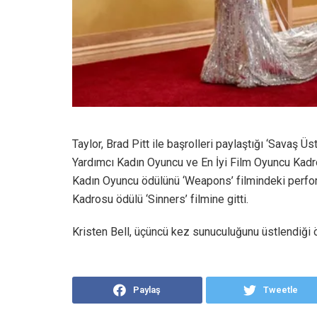
Taylor, Brad Pitt ile başrolleri paylaştığı ‘Savaş Ü
Yardımcı Kadın Oyuncu ve En İyi Film Oyuncu Kadro
Kadın Oyuncu ödülünü ‘Weapons’ filmindeki perfor
Kadrosu ödülü ‘Sinners’ filmine gitti.
Kristen Bell, üçüncü kez sunuculuğunu üstlendiği 
Paylaş
Tweetle