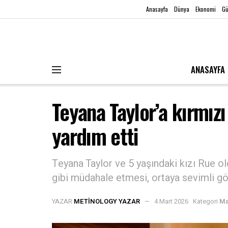
Anasayfa
Dünya
Ekonomi
G
ANASAYFA
Teyana Taylor’a kırmızı
yardım etti
Teyana Taylor ve 5 yaşındaki kızı Rue old
gibi müdahale etmesi, ortaya sevimli gö
YAZAR
METINOLOGY YAZAR
4 Mart 2026
Kategori
Ma