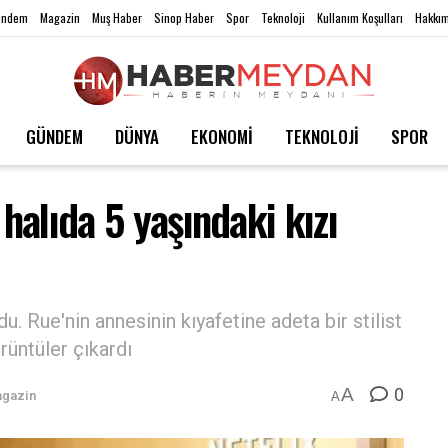
ündem
Magazin
Muş Haber
Sinop Haber
Spor
Teknoloji
Kullanım Koşulları
Hakkım
GÜNDEM
DÜNYA
EKONOMİ
TEKNOLOJİ
SPOR
 halıda 5 yaşındaki kızı
u. Rue'nin annesinin kıyafetine adeta bir stilist
rüntüler çıkardı
0
A
gazin
A