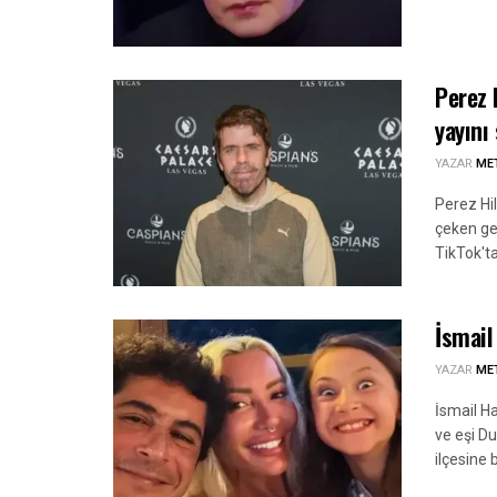
Perez 
yayını
YAZAR
ME
Perez Hil
çeken gel
TikTok'ta
İsmail
YAZAR
ME
İsmail Ha
ve eşi Du
ilçesine 