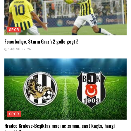
SPOR
Fenerbahçe, Sturm Graz’ı 2 golle geçti!
5 AĞUSTOS 2026
SPOR
Hradec Kralove-Beşiktaş maçı ne zaman, saat kaçta, hangi