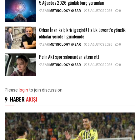
5 Ağustos 2026 günlük burç yorumları
YAZAR
METINOLOGY YAZAR
5 AĞUSTOS 2026
0
Orhan İnan kalp krizi geçirdi! Haluk Levent’e yönelik
iddialar yeniden gündemde
YAZAR
METINOLOGY YAZAR
5 AĞUSTOS 2026
0
Pelin Akil spor salonundan sitem etti
YAZAR
METINOLOGY YAZAR
5 AĞUSTOS 2026
0
Please
login
to join discussion
HABER
AKIŞI