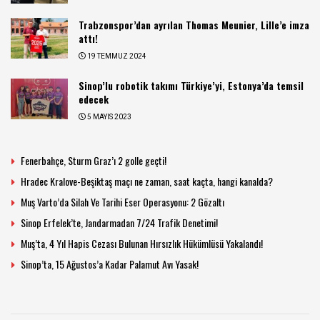
Trabzonspor’dan ayrılan Thomas Meunier, Lille’e imza
attı!
19 TEMMUZ 2024
Sinop’lu robotik takımı Türkiye’yi, Estonya’da temsil
edecek
5 MAYIS 2023
Fenerbahçe, Sturm Graz’ı 2 golle geçti!
Hradec Kralove-Beşiktaş maçı ne zaman, saat kaçta, hangi kanalda?
Muş Varto’da Silah Ve Tarihi Eser Operasyonu: 2 Gözaltı
Sinop Erfelek’te, Jandarmadan 7/24 Trafik Denetimi!
Muş’ta, 4 Yıl Hapis Cezası Bulunan Hırsızlık Hükümlüsü Yakalandı!
Sinop’ta, 15 Ağustos’a Kadar Palamut Avı Yasak!