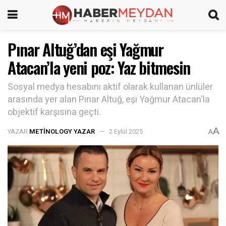
Pınar Altuğ’dan eşi Yağmur
Atacan’la yeni poz: Yaz bitmesin
Sosyal medya hesabını aktif olarak kullanan ünlüler
arasında yer alan Pınar Altuğ, eşi Yağmur Atacan'la
objektif karşısına geçti.
A
YAZAR
METINOLOGY YAZAR
2 Eylül 2025
A