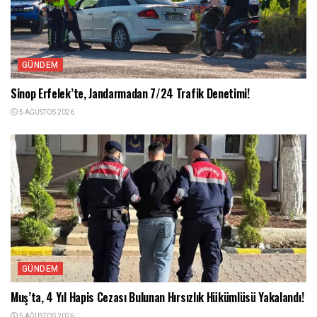
GÜNDEM
Sinop Erfelek’te, Jandarmadan 7/24 Trafik Denetimi!
5 AĞUSTOS 2026
GÜNDEM
Muş’ta, 4 Yıl Hapis Cezası Bulunan Hırsızlık Hükümlüsü Yakalandı!
5 AĞUSTOS 2026