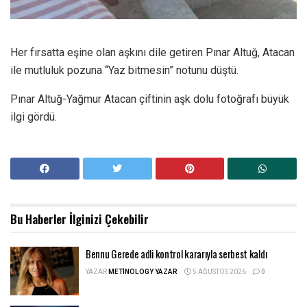
Her fırsatta eşine olan aşkını dile getiren Pınar Altuğ, Atacan
ile mutluluk pozuna “Yaz bitmesin” notunu düştü.
Pınar Altuğ-Yağmur Atacan çiftinin aşk dolu fotoğrafı büyük
ilgi gördü.
Bu Haberler
İlginizi Çekebilir
Bennu Gerede adli kontrol kararıyla serbest kaldı
YAZAR
METINOLOGY YAZAR
5 AĞUSTOS 2026
0