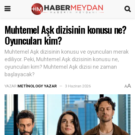
Muhtemel Aşk dizisinin konusu ne?
Oyuncuları kim?
Muhtemel Aşk dizisinin konusu ve oyuncuları merak
ediliyor. Peki, Muhtemel Aşk dizisinin konusu ne,
oyuncuları kim? Muhtemel Aşk dizisi ne zaman
başlayacak?
A
YAZAR
METINOLOGY YAZAR
3 Haziran 2026
A