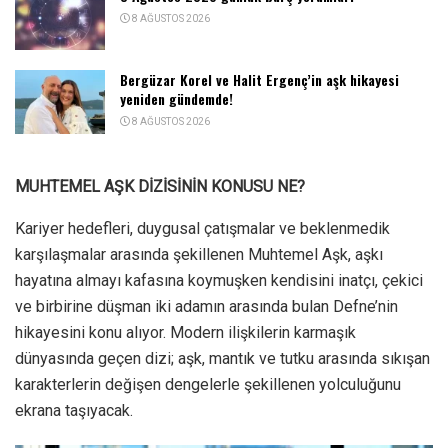
8 AĞUSTOS 2026
Bergüzar Korel ve Halit Ergenç’in aşk hikayesi
yeniden gündemde!
8 AĞUSTOS 2026
MUHTEMEL AŞK DİZİSİNİN KONUSU NE?
Kariyer hedefleri, duygusal çatışmalar ve beklenmedik
karşılaşmalar arasında şekillenen Muhtemel Aşk, aşkı
hayatına almayı kafasına koymuşken kendisini inatçı, çekici
ve birbirine düşman iki adamın arasında bulan Defne’nin
hikayesini konu alıyor. Modern ilişkilerin karmaşık
dünyasında geçen dizi; aşk, mantık ve tutku arasında sıkışan
karakterlerin değişen dengelerle şekillenen yolculuğunu
ekrana taşıyacak.