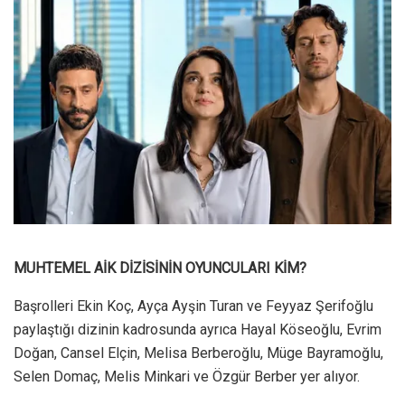
MUHTEMEL AİK DİZİSİNİN OYUNCULARI KİM?
Başrolleri Ekin Koç, Ayça Ayşin Turan ve Feyyaz Şerifoğlu
paylaştığı dizinin kadrosunda ayrıca Hayal Köseoğlu, Evrim
Doğan, Cansel Elçin, Melisa Berberoğlu, Müge Bayramoğlu,
Selen Domaç, Melis Minkari ve Özgür Berber yer alıyor.