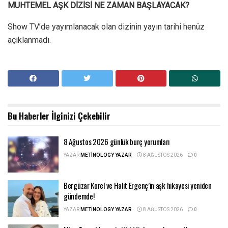
MUHTEMEL AŞK DİZİSİ NE ZAMAN BAŞLAYACAK?
Show TV’de yayımlanacak olan dizinin yayın tarihi henüz
açıklanmadı.
Bu Haberler
İlginizi Çekebilir
8 Ağustos 2026 günlük burç yorumları
YAZAR
METINOLOGY YAZAR
8 AĞUSTOS 2026
0
Bergüzar Korel ve Halit Ergenç’in aşk hikayesi yeniden
gündemde!
YAZAR
METINOLOGY YAZAR
8 AĞUSTOS 2026
0