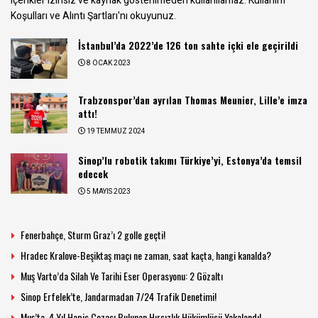
içerikler izinsiz ve kaynak gösterilmeden kullanılamaz.
Kullanım
Koşulları ve Alıntı Şartları
'nı okuyunuz.
İstanbul’da 2022’de 126 ton sahte içki ele geçirildi
8 OCAK 2023
Trabzonspor’dan ayrılan Thomas Meunier, Lille’e imza
attı!
19 TEMMUZ 2024
Sinop’lu robotik takımı Türkiye’yi, Estonya’da temsil
edecek
5 MAYIS 2023
Fenerbahçe, Sturm Graz’ı 2 golle geçti!
Hradec Kralove-Beşiktaş maçı ne zaman, saat kaçta, hangi kanalda?
Muş Varto’da Silah Ve Tarihi Eser Operasyonu: 2 Gözaltı
Sinop Erfelek’te, Jandarmadan 7/24 Trafik Denetimi!
Muş’ta, 4 Yıl Hapis Cezası Bulunan Hırsızlık Hükümlüsü Yakalandı!