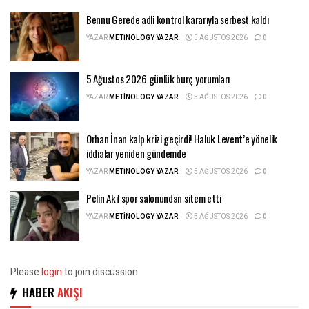
Bennu Gerede adli kontrol kararıyla serbest kaldı
YAZAR
METINOLOGY YAZAR
5 AĞUSTOS 2026
0
5 Ağustos 2026 günlük burç yorumları
YAZAR
METINOLOGY YAZAR
5 AĞUSTOS 2026
0
Orhan İnan kalp krizi geçirdi! Haluk Levent’e yönelik
iddialar yeniden gündemde
YAZAR
METINOLOGY YAZAR
5 AĞUSTOS 2026
0
Pelin Akil spor salonundan sitem etti
YAZAR
METINOLOGY YAZAR
5 AĞUSTOS 2026
0
Please
login
to join discussion
HABER
AKIŞI