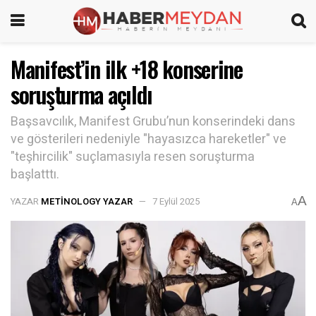
Manifest’in ilk +18 konserine
soruşturma açıldı
Başsavcılık, Manifest Grubu’nun konserindeki dans
ve gösterileri nedeniyle "hayasızca hareketler" ve
"teşhircilik" suçlamasıyla resen soruşturma
başlatttı.
A
YAZAR
METINOLOGY YAZAR
7 Eylül 2025
A