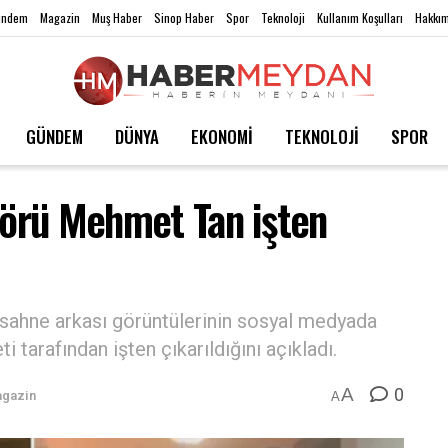
ündem
Magazin
Muş Haber
Sinop Haber
Spor
Teknoloji
Kullanım Koşulları
Hakkım
GÜNDEM
DÜNYA
EKONOMİ
TEKNOLOJİ
SPOR
lörü Mehmet Tan işten
 sahne arkası görüntülerinin sosyal medyada
i tarafından işten çıkarıldığını açıkladı.
0
A
gazin
A