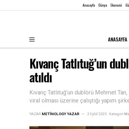
Anasayfa
Dünya
Ekonomi
G
ANASAYFA
Kıvanç Tatlıtuğ’un dub
atıldı
Kıvanç Tatlıtuğ’un dublörü Mehmet Tan,
viral olması üzerine çalıştığı yapım şirket
YAZAR
METINOLOGY YAZAR
2 Eylül 2025
Kategori
Ma