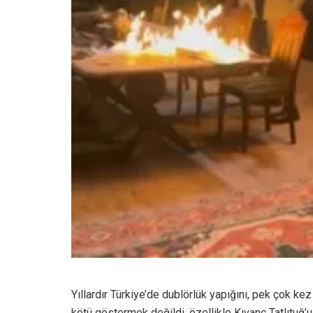
Yıllardır Türkiye’de dublörlük yapığını, pek çok ke
kötü göstermek değildi, özellikle Kıvanç Tatlıt