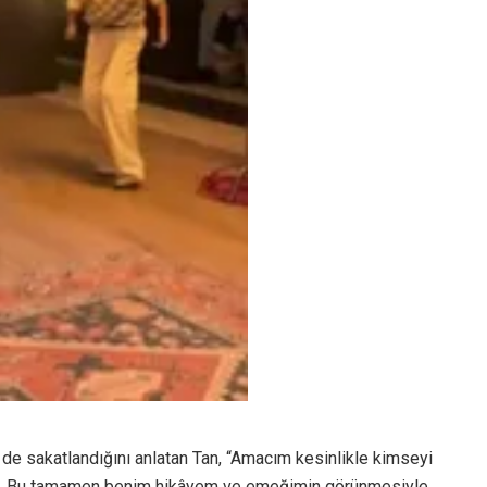
z de sakatlandığını anlatan Tan, “Amacım kesinlikle kimseyi
uğ’u. Bu tamamen benim hikâyem ve emeğimin görünmesiyle