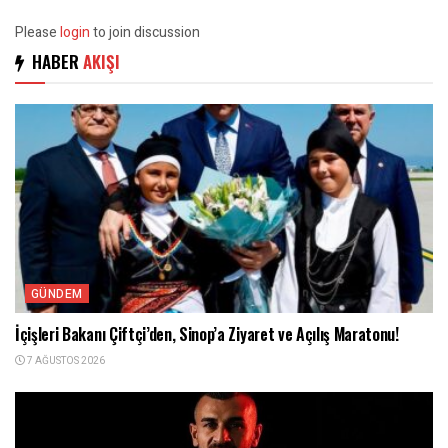
Please
login
to join discussion
HABER
AKIŞI
GÜNDEM
İçişleri Bakanı Çiftçi’den, Sinop’a Ziyaret ve Açılış Maratonu!
7 AĞUSTOS 2026