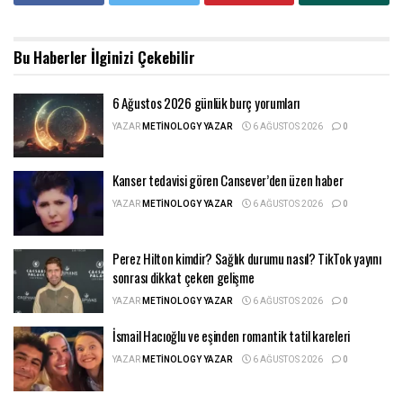
Bu Haberler
İlginizi Çekebilir
6 Ağustos 2026 günlük burç yorumları
YAZAR
METINOLOGY YAZAR
6 AĞUSTOS 2026
0
Kanser tedavisi gören Cansever’den üzen haber
YAZAR
METINOLOGY YAZAR
6 AĞUSTOS 2026
0
Perez Hilton kimdir? Sağlık durumu nasıl? TikTok yayını
sonrası dikkat çeken gelişme
YAZAR
METINOLOGY YAZAR
6 AĞUSTOS 2026
0
İsmail Hacıoğlu ve eşinden romantik tatil kareleri
YAZAR
METINOLOGY YAZAR
6 AĞUSTOS 2026
0