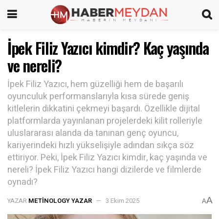
İpek Filiz Yazıcı kimdir? Kaç yaşında
ve nereli?
İpek Filiz Yazıcı, hem güzelliği hem de başarılı
oyunculuk performanslarıyla kısa sürede geniş
kitlelerin dikkatini çekmeyi başardı. Özellikle dijital
platformlarda yayınlanan projelerdeki kilit rolleriyle
uluslararası alanda da tanınan genç oyuncu,
kariyerindeki hızlı yükselişiyle adından sıkça söz
ettiriyor. Peki, İpek Filiz Yazıcı kimdir, kaç yaşında ve
nereli? İpek Filiz Yazıcı hangi dizilerde ve filmlerde
oynadı?
A
YAZAR
METINOLOGY YAZAR
3 Ekim 2025
A