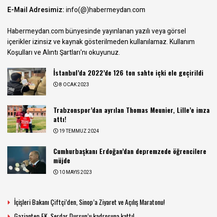
E-Mail Adresimiz:
info(@)habermeydan.com
Habermeydan.com bünyesinde yayınlanan yazılı veya görsel
içerikler izinsiz ve kaynak gösterilmeden kullanılamaz.
Kullanım
Koşulları ve Alıntı Şartları
'nı okuyunuz.
İstanbul’da 2022’de 126 ton sahte içki ele geçirildi
8 OCAK 2023
Trabzonspor’dan ayrılan Thomas Meunier, Lille’e imza
attı!
19 TEMMUZ 2024
Cumhurbaşkanı Erdoğan’dan depremzede öğrencilere
müjde
10 MAYIS 2023
İçişleri Bakanı Çiftçi’den, Sinop’a Ziyaret ve Açılış Maratonu!
Gaziantep FK, Serdar Dursun’u kadrosuna kattı!