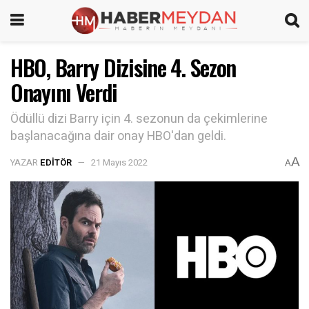
HBO, Barry Dizisine 4. Sezon
Onayını Verdi
Ödüllü dizi Barry için 4. sezonun da çekimlerine
başlanacağına dair onay HBO'dan geldi.
A
YAZAR
EDITÖR
21 Mayıs 2022
A