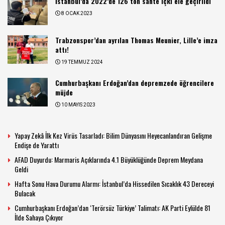
İstanbul’da 2022’de 126 ton sahte içki ele geçirildi
8 OCAK 2023
Trabzonspor’dan ayrılan Thomas Meunier, Lille’e imza
attı!
19 TEMMUZ 2024
Cumhurbaşkanı Erdoğan’dan depremzede öğrencilere
müjde
10 MAYIS 2023
Yapay Zekâ İlk Kez Virüs Tasarladı: Bilim Dünyasını Heyecanlandıran Gelişme
Endişe de Yarattı
AFAD Duyurdu: Marmaris Açıklarında 4.1 Büyüklüğünde Deprem Meydana
Geldi
Hafta Sonu Hava Durumu Alarmı: İstanbul’da Hissedilen Sıcaklık 43 Dereceyi
Bulacak
Cumhurbaşkanı Erdoğan’dan ‘Terörsüz Türkiye’ Talimatı: AK Parti Eylülde 81
İlde Sahaya Çıkıyor