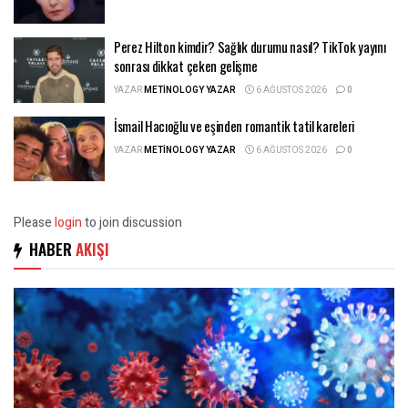
Perez Hilton kimdir? Sağlık durumu nasıl? TikTok yayını
sonrası dikkat çeken gelişme
YAZAR
METINOLOGY YAZAR
6 AĞUSTOS 2026
0
İsmail Hacıoğlu ve eşinden romantik tatil kareleri
YAZAR
METINOLOGY YAZAR
6 AĞUSTOS 2026
0
Please
login
to join discussion
HABER
AKIŞI