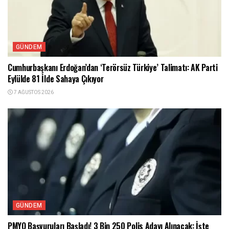
GÜNDEM
Cumhurbaşkanı Erdoğan’dan ‘Terörsüz Türkiye’ Talimatı: AK Parti
Eylülde 81 İlde Sahaya Çıkıyor
7 AĞUSTOS 2026
GÜNDEM
PMYO Başvuruları Başladı! 3 Bin 250 Polis Adayı Alınacak: İşte