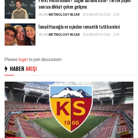
sonrası dikkat çeken gelişme
YAZAR
METINOLOGY YAZAR
6 AĞUSTOS 2026
0
İsmail Hacıoğlu ve eşinden romantik tatil kareleri
YAZAR
METINOLOGY YAZAR
6 AĞUSTOS 2026
0
Please
login
to join discussion
HABER
AKIŞI