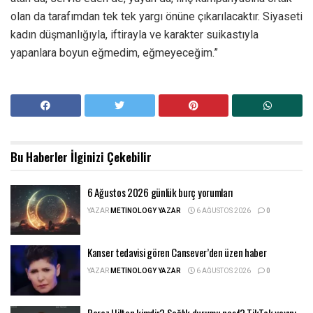
olan da tarafımdan tek tek yargı önüne çıkarılacaktır. Siyaseti
kadın düşmanlığıyla, iftirayla ve karakter suikastıyla
yapanlara boyun eğmedim, eğmeyeceğim.”
Bu Haberler
İlginizi Çekebilir
6 Ağustos 2026 günlük burç yorumları
YAZAR
METINOLOGY YAZAR
6 AĞUSTOS 2026
0
Kanser tedavisi gören Cansever’den üzen haber
YAZAR
METINOLOGY YAZAR
6 AĞUSTOS 2026
0
Perez Hilton kimdir? Sağlık durumu nasıl? TikTok yayını