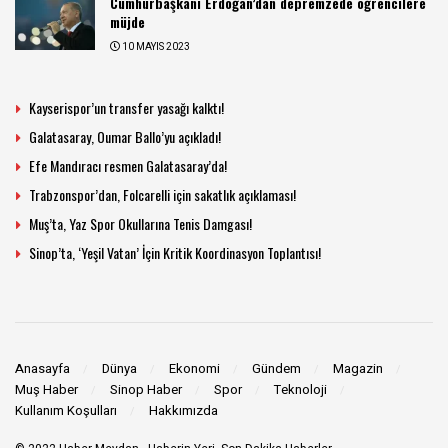
Cumhurbaşkanı Erdoğan’dan depremzede öğrencilere
müjde
10 MAYIS 2023
Kayserispor’un transfer yasağı kalktı!
Galatasaray, Oumar Ballo’yu açıkladı!
Efe Mandıracı resmen Galatasaray’da!
Trabzonspor’dan, Folcarelli için sakatlık açıklaması!
Muş’ta, Yaz Spor Okullarına Tenis Damgası!
Sinop’ta, ‘Yeşil Vatan’ İçin Kritik Koordinasyon Toplantısı!
Anasayfa
Dünya
Ekonomi
Gündem
Magazin
Muş Haber
Sinop Haber
Spor
Teknoloji
Kullanım Koşulları
Hakkımızda