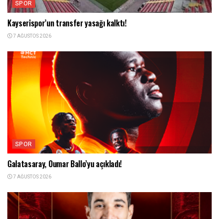
SPOR
Kayserispor’un transfer yasağı kalktı!
7 AĞUSTOS 2026
SPOR
Galatasaray, Oumar Ballo’yu açıkladı!
7 AĞUSTOS 2026