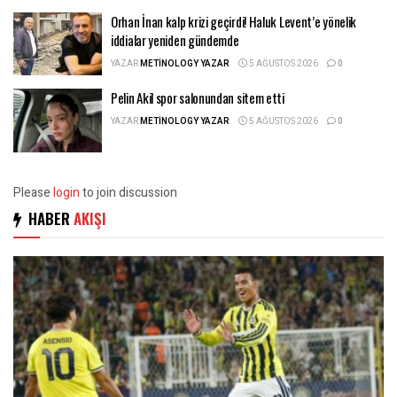
Orhan İnan kalp krizi geçirdi! Haluk Levent’e yönelik
iddialar yeniden gündemde
YAZAR
METINOLOGY YAZAR
5 AĞUSTOS 2026
0
Pelin Akil spor salonundan sitem etti
YAZAR
METINOLOGY YAZAR
5 AĞUSTOS 2026
0
Please
login
to join discussion
HABER
AKIŞI