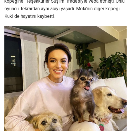
köpeğine “Teşekkürler Suşi’m” ifadesiyle veda etmişti. Ünlü
oyuncu, tekrardan aynı acıyı yaşadı. Mola’nın diğer köpeği
Kuki de hayatını kaybetti.