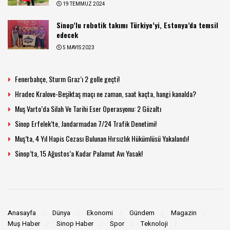
19 TEMMUZ 2024
Sinop’lu robotik takımı Türkiye’yi, Estonya’da temsil
edecek
5 MAYIS 2023
Fenerbahçe, Sturm Graz’ı 2 golle geçti!
Hradec Kralove-Beşiktaş maçı ne zaman, saat kaçta, hangi kanalda?
Muş Varto’da Silah Ve Tarihi Eser Operasyonu: 2 Gözaltı
Sinop Erfelek’te, Jandarmadan 7/24 Trafik Denetimi!
Muş’ta, 4 Yıl Hapis Cezası Bulunan Hırsızlık Hükümlüsü Yakalandı!
Sinop’ta, 15 Ağustos’a Kadar Palamut Avı Yasak!
Anasayfa
Dünya
Ekonomi
Gündem
Magazin
Muş Haber
Sinop Haber
Spor
Teknoloji