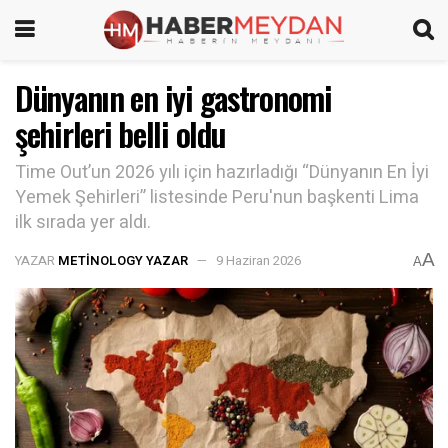
Dünyanın en iyi gastronomi
şehirleri belli oldu
Time Out’un 2026 yılı için hazırladığı “Dünyanın En İyi
Yemek Şehirleri” listesinde Peru'nun başkenti Lima
ilk sırada yer aldı.
A
YAZAR
METINOLOGY YAZAR
9 Haziran 2026
A