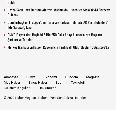
Geldi
Hafta Sonu Hava Durumu Alarmı: İstanbul’da Hissedilen Sıcaklık 43 Dereceyi
Bulacak
Cumhurbaşkanı Erdoğan’dan ‘Terörsüz Türkiye’ Talimatı: AK Parti Eylülde 81
İlde Sahaya Çıkıyor
PMYO Başvuruları Başladı! 3 Bin 250 Polis Adayı Alınacak: İşte Başvuru
Şartları ve Tarihler
Merkez Bankası Enflasyon Raporu İçin Tarih Belli Oldu: Gözler 13 Ağustos’ta
Anasayfa
Dünya
Ekonomi
Gündem
Magazin
Muş Haber
Sinop Haber
Spor
Teknoloji
Kullanım Koşulları
Hakkımızda
© 2022
Haber Meydan
- Haberin Yeri, Son Dakika Haberler.