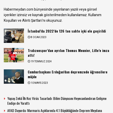
Habermeydan.com bünyesinde yayınlanan yazılı veya görsel
içerikler izinsiz ve kaynak gösterilmeden kullanılamaz.
Kullanım
Koşulları ve Alıntı Şartları
'nı okuyunuz.
İstanbul’da 2022’de 126 ton sahte içki ele geçirildi
8 OCAK 2023
Trabzonspor’dan ayrılan Thomas Meunier, Lille’e imza
attı!
19 TEMMUZ 2024
Cumhurbaşkanı Erdoğan’dan depremzede öğrencilere
müjde
10 MAYIS 2023
Yapay Zekâ İlk Kez Virüs Tasarladı: Bilim Dünyasını Heyecanlandıran Gelişme
Endişe de Yarattı
AFAD Duyurdu: Marmaris Açıklarında 4.1 Büyüklüğünde Deprem Meydana