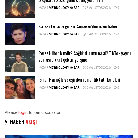
YAZAR
METINOLOGY YAZAR
6 AĞUSTOS 2026
0
Kanser tedavisi gören Cansever’den üzen haber
YAZAR
METINOLOGY YAZAR
6 AĞUSTOS 2026
0
Perez Hilton kimdir? Sağlık durumu nasıl? TikTok yayını
sonrası dikkat çeken gelişme
YAZAR
METINOLOGY YAZAR
6 AĞUSTOS 2026
0
İsmail Hacıoğlu ve eşinden romantik tatil kareleri
YAZAR
METINOLOGY YAZAR
6 AĞUSTOS 2026
0
Please
login
to join discussion
HABER
AKIŞI