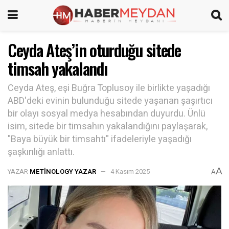
Ceyda Ateş’in oturduğu sitede
timsah yakalandı
Ceyda Ateş, eşi Buğra Toplusoy ile birlikte yaşadığı
ABD'deki evinin bulunduğu sitede yaşanan şaşırtıcı
bir olayı sosyal medya hesabından duyurdu. Ünlü
isim, sitede bir timsahın yakalandığını paylaşarak,
"Baya büyük bir timsahtı" ifadeleriyle yaşadığı
şaşkınlığı anlattı.
A
YAZAR
METINOLOGY YAZAR
4 Kasım 2025
A