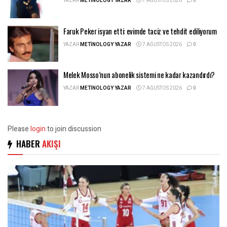
YAZAR
METINOLOGY YAZAR
7 AĞUSTOS 2026
0
Faruk Peker isyan etti: evimde taciz ve tehdit ediliyorum
YAZAR
METINOLOGY YAZAR
7 AĞUSTOS 2026
0
Melek Mosso’nun abonelik sistemi ne kadar kazandırdı?
YAZAR
METINOLOGY YAZAR
7 AĞUSTOS 2026
0
Please
login
to join discussion
HABER
AKIŞI