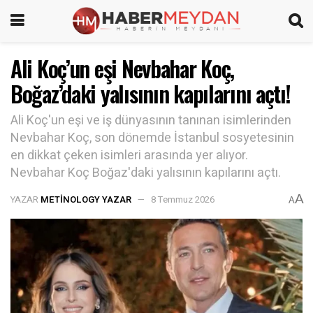
Ali Koç’un eşi Nevbahar Koç,
Boğaz’daki yalısının kapılarını açtı!
Ali Koç'un eşi ve iş dünyasının tanınan isimlerinden
Nevbahar Koç, son dönemde İstanbul sosyetesinin
en dikkat çeken isimleri arasında yer alıyor.
Nevbahar Koç Boğaz'daki yalısının kapılarını açtı.
A
YAZAR
METINOLOGY YAZAR
8 Temmuz 2026
A