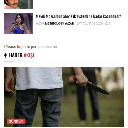
Melek Mosso’nun abonelik sistemi ne kadar kazandırdı?
YAZAR
METINOLOGY YAZAR
7 AĞUSTOS 2026
0
Please
login
to join discussion
HABER
AKIŞI
GÜNDEM