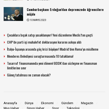
Cumhurbaşkanı Erdoğan’dan depremzede öğrencilere
müjde
10 MAYIS 2023
Çocuklara bıçak satışı yasaklanıyor! Yeni düzenleme Meclis’ten geçti
CHP’de parti içi muhalefet deklarasyon kararını askıya aldı
İtalya-İspanya arasında göç krizi büyüyor! Madrid’den Roma’ya misilleme
Menderes Belediyesi soruşturmasında 10 tutuklama!
Tasarruf finansmanında yeni dönem! BDDK’dan sözleşme ve finansman
limitlerine sınır
Güneş tutulması ne zaman olacak?
Anasayfa
Dünya
Ekonomi
Gündem
Magazin
Muş Haber
Sinop Haber
Spor
Teknoloji