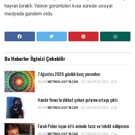
hayran bıraktı. Yalının görüntüleri kısa sürede sosyal
medyada gündem oldu.
Bu Haberler
İlginizi Çekebilir
7 Ağustos 2026 günlük burç yorumları
YAZAR
METINOLOGY YAZAR
7 AĞUSTOS 2026
0
Hande Yener’in dikkat çeken yatırımı ortaya çıktı
YAZAR
METINOLOGY YAZAR
7 AĞUSTOS 2026
0
Faruk Peker isyan etti: evimde taciz ve tehdit ediliyorum
YAZAR
METINOLOGY YAZAR
7 AĞUSTOS 2026
0