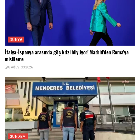
DÜNYA
İtalya-İspanya arasında göç krizi büyüyor! Madrid’den Roma’ya
misilleme
8 AĞUSTOS 2026
GÜNDEM