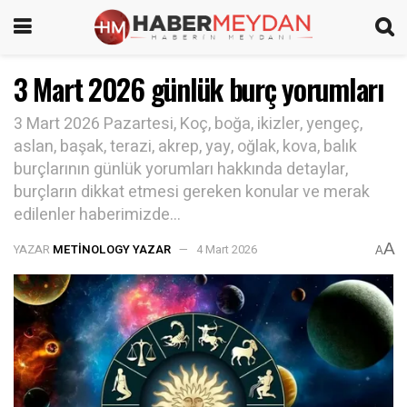
3 Mart 2026 günlük burç yorumları
3 Mart 2026 Pazartesi, Koç, boğa, ikizler, yengeç,
aslan, başak, terazi, akrep, yay, oğlak, kova, balık
burçlarının günlük yorumları hakkında detaylar,
burçların dikkat etmesi gereken konular ve merak
edilenler haberimizde...
A
YAZAR
METINOLOGY YAZAR
4 Mart 2026
A