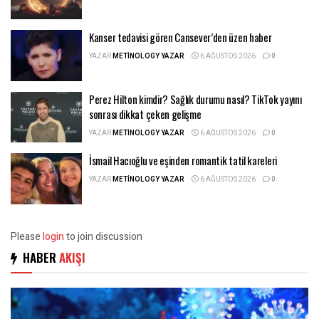
Kanser tedavisi gören Cansever’den üzen haber
YAZAR
METINOLOGY YAZAR
6 AĞUSTOS 2026
0
Perez Hilton kimdir? Sağlık durumu nasıl? TikTok yayını
sonrası dikkat çeken gelişme
YAZAR
METINOLOGY YAZAR
6 AĞUSTOS 2026
0
İsmail Hacıoğlu ve eşinden romantik tatil kareleri
YAZAR
METINOLOGY YAZAR
6 AĞUSTOS 2026
0
Please
login
to join discussion
HABER
AKIŞI