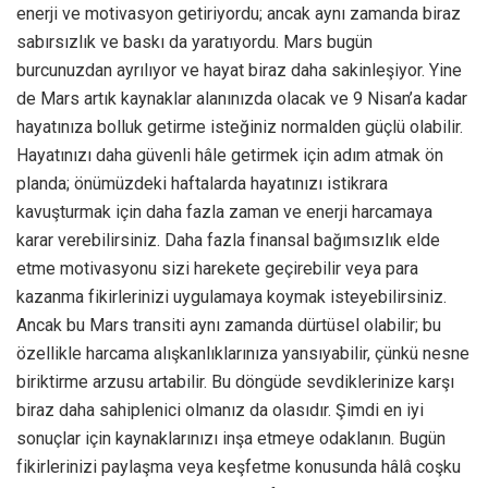
enerji ve motivasyon getiriyordu; ancak aynı zamanda biraz
sabırsızlık ve baskı da yaratıyordu. Mars bugün
burcunuzdan ayrılıyor ve hayat biraz daha sakinleşiyor. Yine
de Mars artık kaynaklar alanınızda olacak ve 9 Nisan’a kadar
hayatınıza bolluk getirme isteğiniz normalden güçlü olabilir.
Hayatınızı daha güvenli hâle getirmek için adım atmak ön
planda; önümüzdeki haftalarda hayatınızı istikrara
kavuşturmak için daha fazla zaman ve enerji harcamaya
karar verebilirsiniz. Daha fazla finansal bağımsızlık elde
etme motivasyonu sizi harekete geçirebilir veya para
kazanma fikirlerinizi uygulamaya koymak isteyebilirsiniz.
Ancak bu Mars transiti aynı zamanda dürtüsel olabilir; bu
özellikle harcama alışkanlıklarınıza yansıyabilir, çünkü nesne
biriktirme arzusu artabilir. Bu döngüde sevdiklerinize karşı
biraz daha sahiplenici olmanız da olasıdır. Şimdi en iyi
sonuçlar için kaynaklarınızı inşa etmeye odaklanın. Bugün
fikirlerinizi paylaşma veya keşfetme konusunda hâlâ coşku