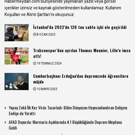
Habermeydan.com bünyesinde yayınlanan yazılı veya görsel
içerikler izinsiz ve kaynak gösterilmeden kullanılamaz.
Kullanım
Koşulları ve Alıntı Şartları
'nı okuyunuz.
İstanbul’da 2022’de 126 ton sahte içki ele geçirildi
8 OCAK 2023
Trabzonspor’dan ayrılan Thomas Meunier, Lille’e imza
attı!
19 TEMMUZ 2024
Cumhurbaşkanı Erdoğan’dan depremzede öğrencilere
müjde
10 MAYIS 2023
Yapay Zekâ İlk Kez Virüs Tasarladı: Bilim Dünyasını Heyecanlandıran Gelişme
Endişe de Yarattı
AFAD Duyurdu: Marmaris Açıklarında 4.1 Büyüklüğünde Deprem Meydana
Geldi