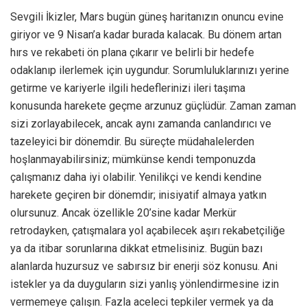
Sevgili İkizler, Mars bugün güneş haritanızın onuncu evine
giriyor ve 9 Nisan’a kadar burada kalacak. Bu dönem artan
hırs ve rekabeti ön plana çıkarır ve belirli bir hedefe
odaklanıp ilerlemek için uygundur. Sorumluluklarınızı yerine
getirme ve kariyerle ilgili hedeflerinizi ileri taşıma
konusunda harekete geçme arzunuz güçlüdür. Zaman zaman
sizi zorlayabilecek, ancak aynı zamanda canlandırıcı ve
tazeleyici bir dönemdir. Bu süreçte müdahalelerden
hoşlanmayabilirsiniz; mümkünse kendi temponuzda
çalışmanız daha iyi olabilir. Yenilikçi ve kendi kendine
harekete geçiren bir dönemdir; inisiyatif almaya yatkın
olursunuz. Ancak özellikle 20’sine kadar Merkür
retrodayken, çatışmalara yol açabilecek aşırı rekabetçiliğe
ya da itibar sorunlarına dikkat etmelisiniz. Bugün bazı
alanlarda huzursuz ve sabırsız bir enerji söz konusu. Ani
istekler ya da duyguların sizi yanlış yönlendirmesine izin
vermemeye çalışın. Fazla aceleci tepkiler vermek ya da