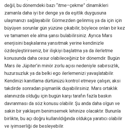
değil, bu dönemdeki bazı “itme–çekme” dinamikleri
zamanla daha iyi bir denge ya da eşitlik duygusuna
ulaşmanızı sağlayabilir. Görmezden gelinmiş ya da için için
büyüyen sorunlar gün yüzüne çıkabilir; böylece onları bir kez
ve tamamen ele alma şansı bulabilirsiniz. Ayrıca Mars
enerjisini başkalarına yansıtmak yerine kendinizle
özdeşleştirirseniz, bir ilişkiyi başlatma ya da ilerletme
konusunda daha cesur olabileceğiniz bir dönemdir. Bugün
Mars ile Jüpiter’in minör zorlu açısı nedeniyle sabırsızlık,
huzursuzluk ya da belki ego ilerlemenizi yavaşlatabilir.
Kendinizi kanıtlama dürtünüzü kontrol etmeye çalışın; aksi
takdirde sonradan pişmanlık duyabilirsiniz. Mars ortaklık
alanınızda olduğu için bugün karşı tarafın fazla baskın
davranması da söz konusu olabilir. Şu anda daha olgun ve
sakin bir yaklaşım benimsemek lehinize olacaktır. Bununla
birlikte, bu açı doğru kullanıldığında oldukça yaratıcı olabilir
ve iyimserliği de besleyebilir.