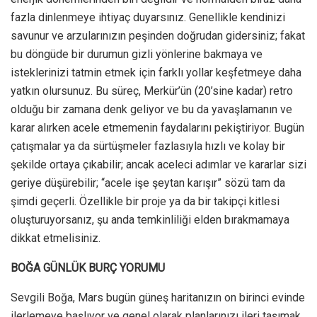
fazla dinlenmeye ihtiyaç duyarsınız. Genellikle kendinizi
savunur ve arzularınızın peşinden doğrudan gidersiniz; fakat
bu döngüde bir durumun gizli yönlerine bakmaya ve
isteklerinizi tatmin etmek için farklı yollar keşfetmeye daha
yatkın olursunuz. Bu süreç, Merkür’ün (20’sine kadar) retro
olduğu bir zamana denk geliyor ve bu da yavaşlamanın ve
karar alırken acele etmemenin faydalarını pekiştiriyor. Bugün
çatışmalar ya da sürtüşmeler fazlasıyla hızlı ve kolay bir
şekilde ortaya çıkabilir; ancak aceleci adımlar ve kararlar sizi
geriye düşürebilir; “acele işe şeytan karışır” sözü tam da
şimdi geçerli. Özellikle bir proje ya da bir takipçi kitlesi
oluşturuyorsanız, şu anda temkinliliği elden bırakmamaya
dikkat etmelisiniz.
BOĞA GÜNLÜK BURÇ YORUMU
Sevgili Boğa, Mars bugün güneş haritanızın on birinci evinde
ilerlemeye başlıyor ve genel olarak planlarınızı ileri taşımak