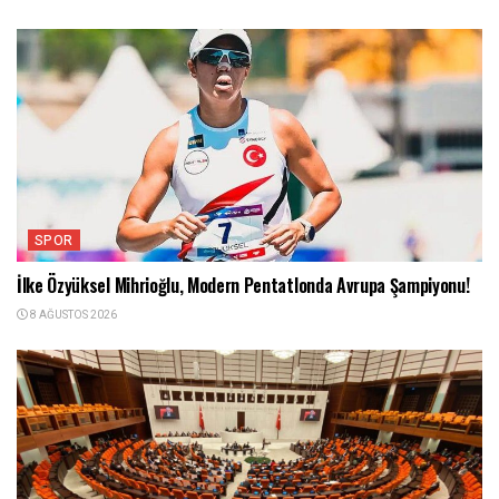
SPOR
İlke Özyüksel Mihrioğlu, Modern Pentatlonda Avrupa Şampiyonu!
8 AĞUSTOS 2026