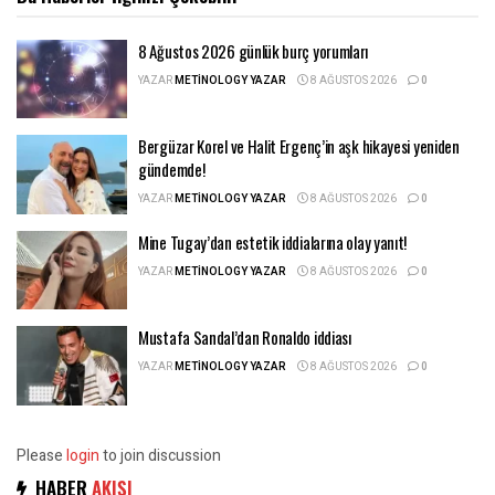
8 Ağustos 2026 günlük burç yorumları
YAZAR
METINOLOGY YAZAR
8 AĞUSTOS 2026
0
Bergüzar Korel ve Halit Ergenç’in aşk hikayesi yeniden
gündemde!
YAZAR
METINOLOGY YAZAR
8 AĞUSTOS 2026
0
Mine Tugay’dan estetik iddialarına olay yanıt!
YAZAR
METINOLOGY YAZAR
8 AĞUSTOS 2026
0
Mustafa Sandal’dan Ronaldo iddiası
YAZAR
METINOLOGY YAZAR
8 AĞUSTOS 2026
0
Please
login
to join discussion
HABER
AKIŞI