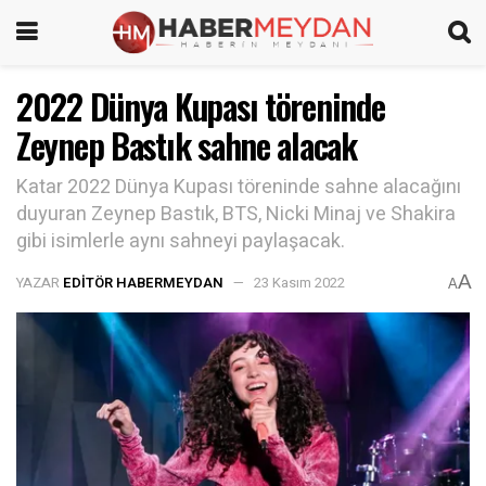
2022 Dünya Kupası töreninde
Zeynep Bastık sahne alacak
Katar 2022 Dünya Kupası töreninde sahne alacağını
duyuran Zeynep Bastık, BTS, Nicki Minaj ve Shakira
gibi isimlerle aynı sahneyi paylaşacak.
A
YAZAR
EDITÖR HABERMEYDAN
23 Kasım 2022
A