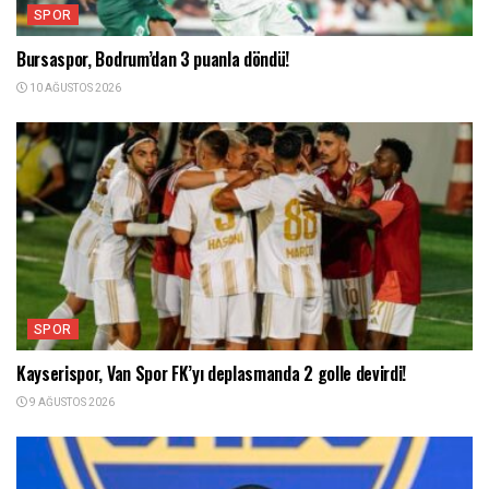
SPOR
Bursaspor, Bodrum’dan 3 puanla döndü!
10 AĞUSTOS 2026
SPOR
Kayserispor, Van Spor FK’yı deplasmanda 2 golle devirdi!
9 AĞUSTOS 2026