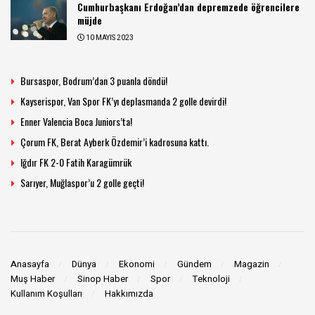
Cumhurbaşkanı Erdoğan’dan depremzede öğrencilere
müjde
10 MAYIS 2023
Bursaspor, Bodrum’dan 3 puanla döndü!
Kayserispor, Van Spor FK’yı deplasmanda 2 golle devirdi!
Enner Valencia Boca Juniors’ta!
Çorum FK, Berat Ayberk Özdemir’i kadrosuna kattı.
Iğdır FK 2-0 Fatih Karagümrük
Sarıyer, Muğlaspor’u 2 golle geçti!
Anasayfa
Dünya
Ekonomi
Gündem
Magazin
Muş Haber
Sinop Haber
Spor
Teknoloji
Kullanım Koşulları
Hakkımızda