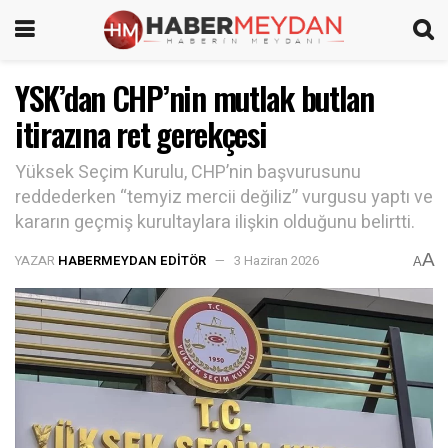
YSK’dan CHP’nin mutlak butlan
itirazına ret gerekçesi
Yüksek Seçim Kurulu, CHP’nin başvurusunu
reddederken “temyiz mercii değiliz” vurgusu yaptı ve
kararın geçmiş kurultaylara ilişkin olduğunu belirtti.
A
YAZAR
HABERMEYDAN EDITÖR
3 Haziran 2026
A