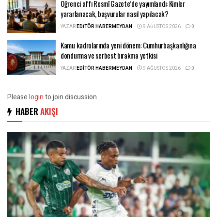
Öğrenci affı Resmî Gazete’de yayımlandı: Kimler
yararlanacak, başvurular nasıl yapılacak?
YAZAR
EDITÖR HABERMEYDAN
9 AĞUSTOS 2026
0
Kamu kadrolarında yeni dönem: Cumhurbaşkanlığına
dondurma ve serbest bırakma yetkisi
YAZAR
EDITÖR HABERMEYDAN
9 AĞUSTOS 2026
0
Please
login
to join discussion
HABER
AKIŞI