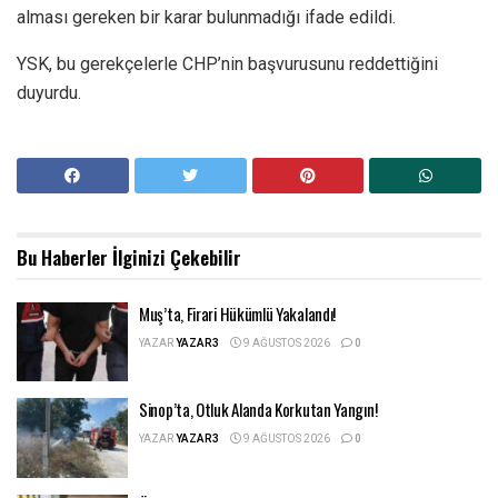
alması gereken bir karar bulunmadığı ifade edildi.
YSK, bu gerekçelerle CHP’nin başvurusunu reddettiğini
duyurdu.
Bu Haberler
İlginizi Çekebilir
Muş’ta, Firari Hükümlü Yakalandı!
YAZAR
YAZAR3
9 AĞUSTOS 2026
0
Sinop’ta, Otluk Alanda Korkutan Yangın!
YAZAR
YAZAR3
9 AĞUSTOS 2026
0