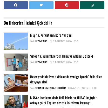
Bu Haberler
İlginizi Çekebilir
Muş’ta, Korkutan Mezra Yangını!
YAZAR
YAZAR3
6 AĞUSTOS 2026
0
Sinop’ta, Yükümlülerden Kamuya Anlamlı Destek!
YAZAR
YAZAR3
6 AĞUSTOS 2026
0
Belediyedeki rüşvet iddiasında yeni gelişme! Görüntüler
dosyaya girdi
YAZAR
HABERMEYDAN EDITÖR
6 AĞUSTOS 2026
0
MASAK incelemesinde ünlü isimlerin AHBAP bağışları
ortaya çıktı! Toplam destek 14 milyon lirayı aştı