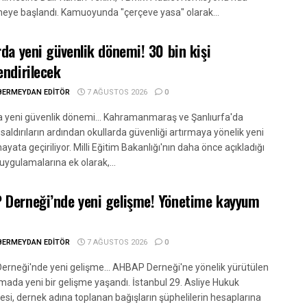
eye başlandı. Kamuoyunda "çerçeve yasa" olarak...
rda yeni güvenlik dönemi! 30 bin kişi
endirilecek
BERMEYDAN EDITÖR
7 AĞUSTOS 2026
0
a yeni güvenlik dönemi... Kahramanmaraş ve Şanlıurfa'da
aldırıların ardından okullarda güvenliği artırmaya yönelik yeni
ayata geçiriliyor. Milli Eğitim Bakanlığı'nın daha önce açıkladığı
uygulamalarına ek olarak,...
Derneği’nde yeni gelişme! Yönetime kayyum
BERMEYDAN EDITÖR
7 AĞUSTOS 2026
0
rneği'nde yeni gelişme... AHBAP Derneği'ne yönelik yürütülen
mada yeni bir gelişme yaşandı. İstanbul 29. Asliye Hukuk
i, dernek adına toplanan bağışların şüphelilerin hesaplarına