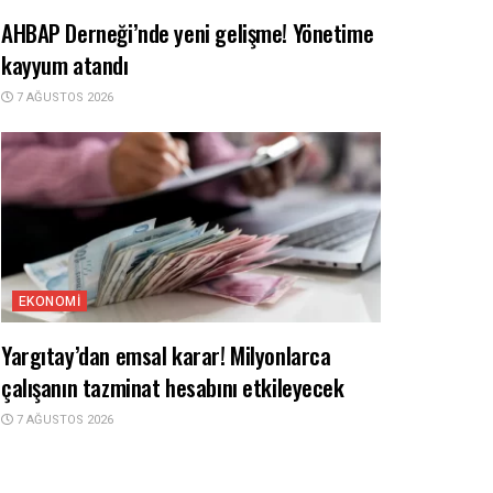
AHBAP Derneği’nde yeni gelişme! Yönetime
kayyum atandı
7 AĞUSTOS 2026
EKONOMI
Yargıtay’dan emsal karar! Milyonlarca
çalışanın tazminat hesabını etkileyecek
7 AĞUSTOS 2026