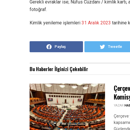
Gerekli evraklar ise; Nüfus Cüzdanı / kimlik kartı,
fotoğraf.
Kimlik yenileme işlemleri
31 Aralık 2023
tarihine
Paylaş
Tweetle
Bu Haberler
İlginizi Çekebilir
Çerçev
Komisy
YAZAR
HA
Çerçeve y
kapsamın
Güçlendi