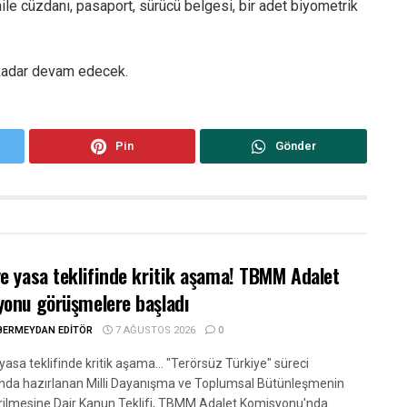
 aile cüzdanı, pasaport, sürücü belgesi, bir adet biyometrik
 kadar devam edecek.
Pin
Gönder
e yasa teklifinde kritik aşama! TBMM Adalet
onu görüşmelere başladı
BERMEYDAN EDITÖR
7 AĞUSTOS 2026
0
asa teklifinde kritik aşama... "Terörsüz Türkiye" süreci
da hazırlanan Milli Dayanışma ve Toplumsal Bütünleşmenin
rilmesine Dair Kanun Teklifi, TBMM Adalet Komisyonu'nda