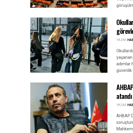
görüşülm
Okulla
görevl
YAZAR
HA
Okullard
yaşanan s
adımlar h
güvenlik 
AHBAP 
atandı
YAZAR
HA
AHBAP De
soruştur
Mahkemes