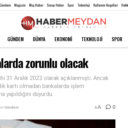
Gündem
Magazin
Muş Haber
Sinop Haber
Spor
Teknoloji
Kullanım Koşulları
Hakk
GÜNDEM
DÜNYA
EKONOMİ
TEKNOLOJİ
SPOR
alarda zorunlu olacak
ihi 31 Aralık 2023 olarak açıklanmıştı. Ancak
mlik kartı olmadan bankalarda işlem
 yapıldığını duyurdu.
0
A
ri
Gündem
A