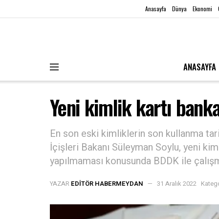
Anasayfa
Dünya
Ekonomi
ANASAYFA
Yeni kimlik kartı bank
En son eski kimliklerin son kullanma tar
İçişleri Bakanı Süleyman Soylu, yeni ki
yapılmaması konusunda BDDK ile çalışma
YAZAR
EDITÖR HABERMEYDAN
31 Aralık 2022
Katego