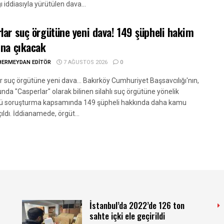
ğı iddiasıyla yürütülen dava...
lar suç örgütüne yeni dava! 149 şüpheli hakim
ına çıkacak
BERMEYDAN EDITÖR
7 AĞUSTOS 2026
0
 suç örgütüne yeni dava... Bakırköy Cumhuriyet Başsavcılığı'nın,
da "Casperlar" olarak bilinen silahlı suç örgütüne yönelik
ü soruşturma kapsamında 149 şüpheli hakkında daha kamu
ıldı. İddianamede, örgüt...
İstanbul’da 2022’de 126 ton
sahte içki ele geçirildi