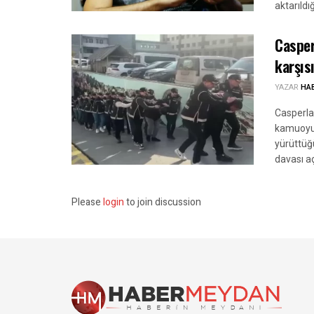
aktarıldı
Casper
karşıs
YAZAR
HA
Casperlar
kamuoyun
yürüttüğ
davası aç
Please
login
to join discussion