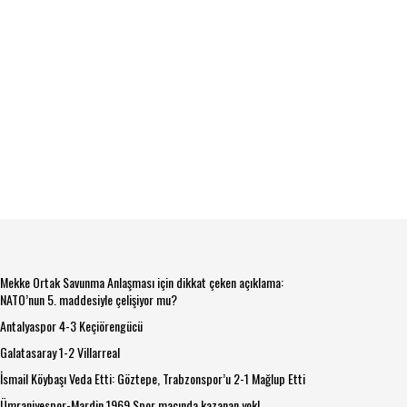
Mekke Ortak Savunma Anlaşması için dikkat çeken açıklama:
NATO’nun 5. maddesiyle çelişiyor mu?
Antalyaspor 4-3 Keçiörengücü
Galatasaray 1-2 Villarreal
İsmail Köybaşı Veda Etti: Göztepe, Trabzonspor’u 2-1 Mağlup Etti
Ümraniyespor-Mardin 1969 Spor maçında kazanan yok!