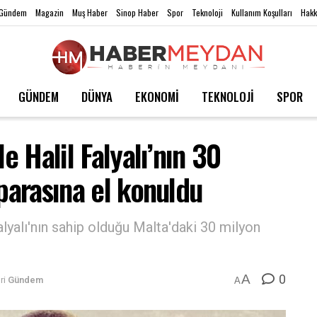
Gündem
Magazin
Muş Haber
Sinop Haber
Spor
Teknoloji
Kullanım Koşulları
Hakk
GÜNDEM
DÜNYA
EKONOMİ
TEKNOLOJİ
SPOR
e Halil Falyalı’nın 30
parasına el konuldu
lyalı'nın sahip olduğu Malta'daki 30 milyon
0
A
ri
Gündem
A