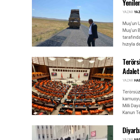
Yenile
YAZAR
YA
Muş'un U
Muş’un B
tarafında
hızıyla d
Terörs
Adalet
YAZAR
HA
Terörsüz
kamuoyun
Milli Da
Kanun Te
Diyarb
YAZAR
HA