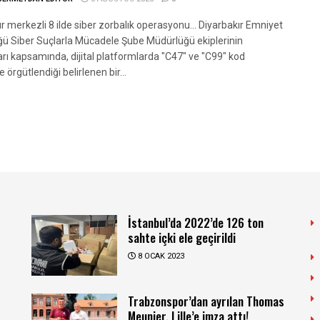
r merkezli 8 ilde siber zorbalık operasyonu... Diyarbakır Emniyet
ü Siber Suçlarla Mücadele Şube Müdürlüğü ekiplerinin
arı kapsamında, dijital platformlarda "C47" ve "C99" kod
e örgütlendiği belirlenen bir...
İstanbul’da 2022’de 126 ton
sahte içki ele geçirildi
8 OCAK 2023
Trabzonspor’dan ayrılan Thomas
Meunier, Lille’e imza attı!