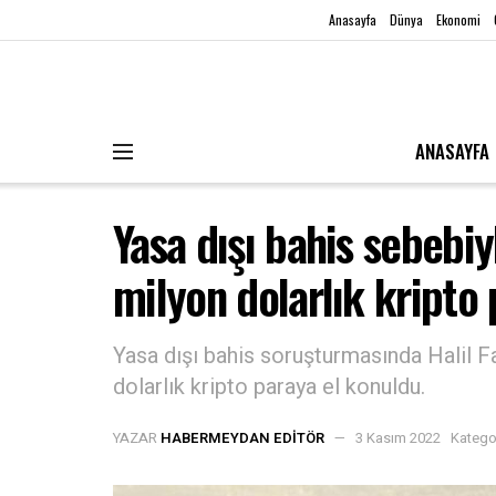
Anasayfa
Dünya
Ekonomi
ANASAYFA
Yasa dışı bahis sebebiyl
milyon dolarlık kripto 
Yasa dışı bahis soruşturmasında Halil Fa
dolarlık kripto paraya el konuldu.
YAZAR
HABERMEYDAN EDITÖR
3 Kasım 2022
Katego