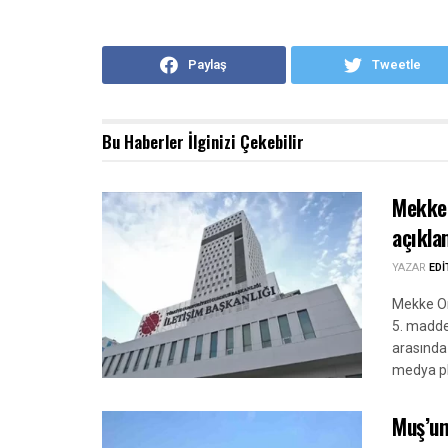
Paylaş
Tweetle
Bu Haberler
İlginizi Çekebilir
Mekke 
açıkla
YAZAR
ED
Mekke Or
5. madde
arasında
medya pl
Muş’un