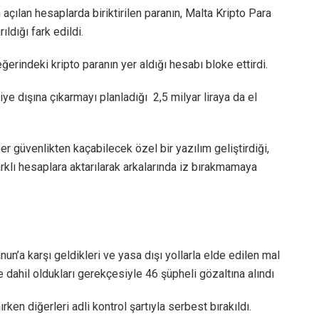
n açılan hesaplarda biriktirilen paranın, Malta Kripto Para
ıldığı fark edildi.
ğerindeki kripto paranın yer aldığı hesabı bloke ettirdi.
iye dışına çıkarmayı planladığı 2,5 milyar liraya da el
 güvenlikten kaçabilecek özel bir yazılım geliştirdiği,
arklı hesaplara aktarılarak arkalarında iz bırakmamaya
n’a karşı geldikleri ve yasa dışı yollarla elde edilen mal
ne dahil oldukları gerekçesiyle 46 şüpheli gözaltına alındı
en diğerleri adli kontrol şartıyla serbest bırakıldı.