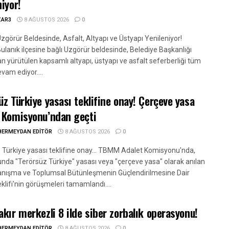
niyor!
ZAR3
8 AĞUSTOS 2026
0
zgörür Beldesinde, Asfalt, Altyapı ve Üstyapı Yenileniyor!
ulanık ilçesine bağlı Uzgörür beldesinde, Belediye Başkanlığı
n yürütülen kapsamlı altyapı, üstyapı ve asfalt seferberliği tüm
evam ediyor....
üz Türkiye yasası teklifine onay! Çerçeve yasa
 Komisyonu’ndan geçti
BERMEYDAN EDITÖR
8 AĞUSTOS 2026
0
 Türkiye yasası teklifine onay... TBMM Adalet Komisyonu'nda,
da "Terörsüz Türkiye" yasası veya "çerçeve yasa" olarak anılan
yanışma ve Toplumsal Bütünleşmenin Güçlendirilmesine Dair
klifi'nin görüşmeleri tamamlandı....
akır merkezli 8 ilde siber zorbalık operasyonu!
BERMEYDAN EDITÖR
8 AĞUSTOS 2026
0