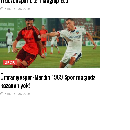
Trabzonspor’u 2-1 Mağlup Etti
8 AĞUSTOS 2026
SPOR
Ümraniyespor-Mardin 1969 Spor maçında
kazanan yok!
8 AĞUSTOS 2026