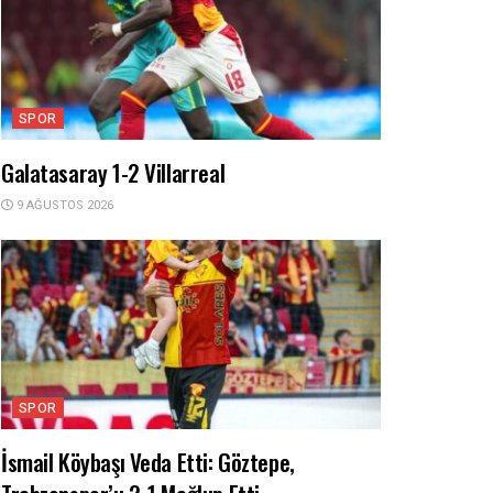
SPOR
Galatasaray 1-2 Villarreal
9 AĞUSTOS 2026
SPOR
İsmail Köybaşı Veda Etti: Göztepe,