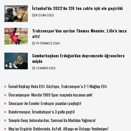
İstanbul’da 2022’de 126 ton sahte içki ele geçirildi
8 OCAK 2023
Trabzonspor’dan ayrılan Thomas Meunier, Lille’e imza
attı!
19 TEMMUZ 2024
Cumhurbaşkanı Erdoğan’dan depremzede öğrencilere
müjde
10 MAYIS 2023
İsmail Köybaşı Veda Etti: Göztepe, Trabzonspor’u 2-1 Mağlup Etti
Ümraniyespor-Mardin 1969 Spor maçında kazanan yok!
Sivasspor ile Esenler Erokspor puanları paylaştı!
Bandırmaspor, İstanbulspor’u 3 golle geçti!
Sinoplu Genç Judoculardan, Samsun’da Madalya Yağmuru!
Muş’un Uzgörür Beldesinde, Asfalt, Altyapı ve Üstyapı Yenileniyor!