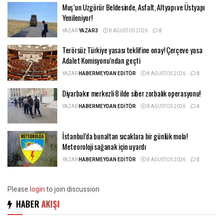
Muş’un Uzgörür Beldesinde, Asfalt, Altyapı ve Üstyapı
Yenileniyor!
YAZAR
YAZAR3
8 AĞUSTOS 2026
0
Terörsüz Türkiye yasası teklifine onay! Çerçeve yasa
Adalet Komisyonu’ndan geçti
YAZAR
HABERMEYDAN EDITÖR
8 AĞUSTOS 2026
0
Diyarbakır merkezli 8 ilde siber zorbalık operasyonu!
YAZAR
HABERMEYDAN EDITÖR
8 AĞUSTOS 2026
0
İstanbul’da bunaltan sıcaklara bir günlük mola!
Meteoroloji sağanak için uyardı
YAZAR
HABERMEYDAN EDITÖR
8 AĞUSTOS 2026
0
Please
login
to join discussion
HABER
AKIŞI