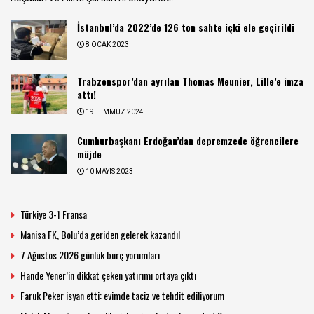
İstanbul’da 2022’de 126 ton sahte içki ele geçirildi
8 OCAK 2023
Trabzonspor’dan ayrılan Thomas Meunier, Lille’e imza
attı!
19 TEMMUZ 2024
Cumhurbaşkanı Erdoğan’dan depremzede öğrencilere
müjde
10 MAYIS 2023
Türkiye 3-1 Fransa
Manisa FK, Bolu’da geriden gelerek kazandı!
7 Ağustos 2026 günlük burç yorumları
Hande Yener’in dikkat çeken yatırımı ortaya çıktı
Faruk Peker isyan etti: evimde taciz ve tehdit ediliyorum