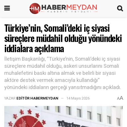
Türkiye’nin, Somali’deki iç siyasi
süreçlere müdahil olduğu yönündeki
iddialara açıklama
İletişim Başkanlığı, “Türkiye’nin, Somali’deki iç siyasi
süreçlere müdahil olduğu, askeri unsurlarını Somali
muhalefetini baskı altına almak ve belirli bir siyasi
aktöre destek vermek amacıyla kullandığı”
yönündeki iddiaların gerçeği yansıtmadığını açıkladı.
A
YAZAR
EDITÖR HABERMEYDAN
14 Mayıs 2026
A