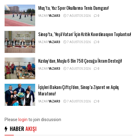
Muş’ta, Yaz Spor Okullarına Tenis Damgası!
YAZAR
YAZAR3
7 AĞUSTOS 2026
0
Sinop’ta, ‘Yeşil Vatan’ İçin Kritik Koordinasyon Toplantısı!
YAZAR
YAZAR3
7 AĞUSTOS 2026
0
Kızılay’dan, Muşlu 6 Bin 758 Çocuğa İkram Desteği!
YAZAR
YAZAR3
7 AĞUSTOS 2026
0
İçişleri Bakanı Çiftçi’den, Sinop’a Ziyaret ve Açılış
Maratonu!
YAZAR
YAZAR3
7 AĞUSTOS 2026
0
Please
login
to join discussion
HABER
AKIŞI