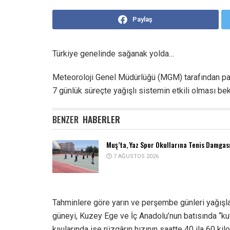
Paylaş
Türkiye genelinde sağanak yolda…
Meteoroloji Genel Müdürlüğü (MGM) tarafından pay
7 günlük süreçte yağışlı sistemin etkili olması bek
BENZER
HABERLER
Muş’ta, Yaz Spor Okullarına Tenis Damgas
7 AĞUSTOS 2026
Tahminlere göre yarın ve perşembe günleri yağışlar
güneyi, Kuzey Ege ve İç Anadolu’nun batısında “kuvv
kıyılarında ise rüzgârın hızının saatte 40 ila 60 kil