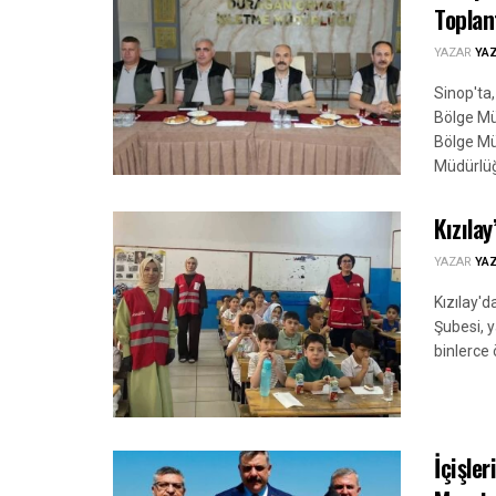
Toplan
YAZAR
YA
Sinop'ta,
Bölge Mü
Bölge Mü
Müdürlüğü
Kızıla
YAZAR
YA
Kızılay'
Şubesi, 
binlerce 
İçişler