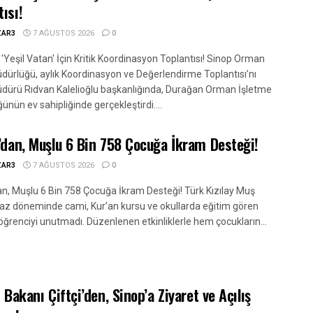
tısı!
ZAR3
7 AĞUSTOS 2026
0
 'Yeşil Vatan' İçin Kritik Koordinasyon Toplantısı! Sinop Orman
dürlüğü, aylık Koordinasyon ve Değerlendirme Toplantısı’nı
dürü Rıdvan Kalelioğlu başkanlığında, Durağan Orman İşletme
nün ev sahipliğinde gerçekleştirdi....
y’dan, Muşlu 6 Bin 758 Çocuğa İkram Desteği!
ZAR3
7 AĞUSTOS 2026
0
dan, Muşlu 6 Bin 758 Çocuğa İkram Desteği! Türk Kızılay Muş
yaz döneminde cami, Kur’an kursu ve okullarda eğitim gören
öğrenciyi unutmadı. Düzenlenen etkinliklerle hem çocukların...
i Bakanı Çiftçi’den, Sinop’a Ziyaret ve Açılış