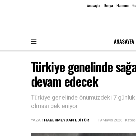
Anasayfa
Dünya
Ekonomi
G
ANASAYFA
Türkiye genelinde sağ
devam edecek
Türkiye genelinde önümüzdeki 7 günlük s
olması bekleniyor.
YAZAR
HABERMEYDAN EDITÖR
19 Mayıs 2026
Kateg