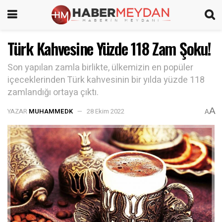
Türk Kahvesine Yüzde 118 Zam Şoku!
Son yapılan zamla birlikte, ülkemizin en popüler
içeceklerinden Türk kahvesinin bir yılda yüzde 118
zamlandığı ortaya çıktı.
A
YAZAR
MUHAMMEDK
28 Ekim 2022
A