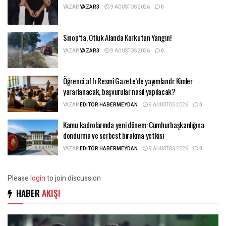
YAZAR
YAZAR3
9 AĞUSTOS 2026
0
Sinop’ta, Otluk Alanda Korkutan Yangın!
YAZAR
YAZAR3
9 AĞUSTOS 2026
0
Öğrenci affı Resmî Gazete’de yayımlandı: Kimler
yararlanacak, başvurular nasıl yapılacak?
YAZAR
EDITÖR HABERMEYDAN
9 AĞUSTOS 2026
0
Kamu kadrolarında yeni dönem: Cumhurbaşkanlığına
dondurma ve serbest bırakma yetkisi
YAZAR
EDITÖR HABERMEYDAN
9 AĞUSTOS 2026
0
Please
login
to join discussion
HABER
AKIŞI