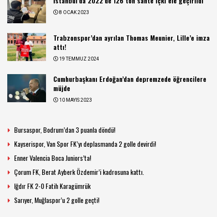
İstanbul’da 2022’de 126 ton sahte içki ele geçirildi
8 OCAK 2023
Trabzonspor’dan ayrılan Thomas Meunier, Lille’e imza
attı!
19 TEMMUZ 2024
Cumhurbaşkanı Erdoğan’dan depremzede öğrencilere
müjde
10 MAYIS 2023
Bursaspor, Bodrum’dan 3 puanla döndü!
Kayserispor, Van Spor FK’yı deplasmanda 2 golle devirdi!
Enner Valencia Boca Juniors’ta!
Çorum FK, Berat Ayberk Özdemir’i kadrosuna kattı.
Iğdır FK 2-0 Fatih Karagümrük
Sarıyer, Muğlaspor’u 2 golle geçti!