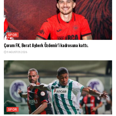
SPOR
Çorum FK, Berat Ayberk Özdemir’i kadrosuna kattı.
9 AĞUSTOS 2026
SPOR