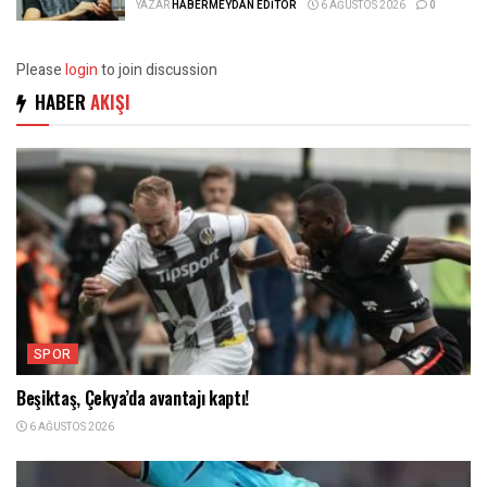
YAZAR
HABERMEYDAN EDITÖR
6 AĞUSTOS 2026
0
Please
login
to join discussion
HABER
AKIŞI
SPOR
Beşiktaş, Çekya’da avantajı kaptı!
6 AĞUSTOS 2026