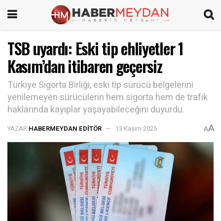
TSB uyardı: Eski tip ehliyetler 1
Kasım’dan itibaren geçersiz
Türkiye Sigorta Birliği, eski tip sürücü belgelerini
yenilemeyen sürücülerin hem sigorta hem de trafik
haklarında kayıplar yaşayabileceğini duyurdu.
A
YAZAR
HABERMEYDAN EDITÖR
13 Kasım 2025
A