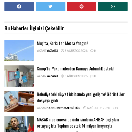
Bu Haberler
İlginizi Çekebilir
Muş’ta, Korkutan Mezra Yangını!
YAZAR
YAZAR3
6 AĞUSTOS 2026
0
Sinop’ta, Yükümlülerden Kamuya Anlamlı Destek!
YAZAR
YAZAR3
6 AĞUSTOS 2026
0
Belediyedeki rüşvet iddiasında yeni gelişme! Görüntüler
dosyaya girdi
YAZAR
HABERMEYDAN EDITÖR
6 AĞUSTOS 2026
0
MASAK incelemesinde ünlü isimlerin AHBAP bağışları
ortaya çıktı! Toplam destek 14 milyon lirayı aştı