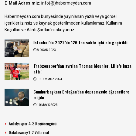
E-Mail Adresimiz:
info(@)habermeydan.com
Habermeydan.com bünyesinde yayınlanan yazılı veya görsel
içerikler izinsiz ve kaynak gösterilmeden kullanılamaz.
Kullanım
Koşulları ve Alıntı Şartları
'nı okuyunuz.
İstanbul’da 2022’de 126 ton sahte içki ele geçirildi
8 OCAK 2023
Trabzonspor’dan ayrılan Thomas Meunier, Lille’e imza
attı!
19 TEMMUZ 2024
Cumhurbaşkanı Erdoğan’dan depremzede öğrencilere
müjde
10 MAYIS 2023
Antalyaspor 4-3 Keçiörengücü
Galatasaray 1-2 Villarreal