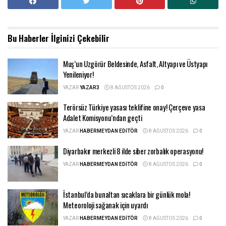
Bu Haberler
İlginizi Çekebilir
Muş’un Uzgörür Beldesinde, Asfalt, Altyapı ve Üstyapı
Yenileniyor!
YAZAR
YAZAR3
8 AĞUSTOS 2026
0
Terörsüz Türkiye yasası teklifine onay! Çerçeve yasa
Adalet Komisyonu’ndan geçti
YAZAR
HABERMEYDAN EDITÖR
8 AĞUSTOS 2026
0
Diyarbakır merkezli 8 ilde siber zorbalık operasyonu!
YAZAR
HABERMEYDAN EDITÖR
8 AĞUSTOS 2026
0
İstanbul’da bunaltan sıcaklara bir günlük mola!
Meteoroloji sağanak için uyardı
YAZAR
HABERMEYDAN EDITÖR
8 AĞUSTOS 2026
0