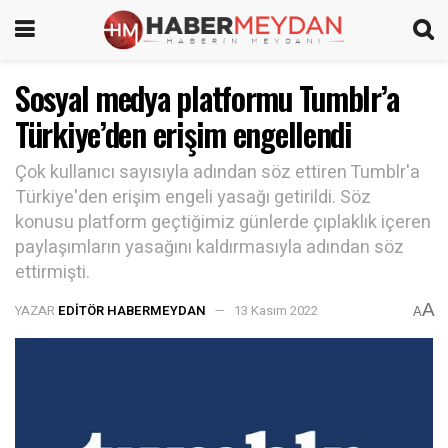
Sosyal medya platformu Tumblr’a
Türkiye’den erişim engellendi
Çok kullanıcı sayısıyla adından söz ettiren Tumblr'a
Türkiye'den erişim engeli yasağı getirildi. Söz
konusu platform geçtiğimiz günlerde çıplaklık içeren
paylaşımların yasağını kaldırmasıyla adından söz
ettirmişti.
A
YAZAR
EDITÖR HABERMEYDAN
13 Kasım 2022
A