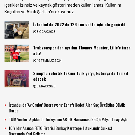
içerikler izinsiz ve kaynak gösterilmeden kullanılamaz.
Kullanım
Koşulları ve Alıntı Şartları
'nı okuyunuz.
İstanbul’da 2022’de 126 ton sahte içki ele geçirildi
8 OCAK 2023
Trabzonspor’dan ayrılan Thomas Meunier, Lille’e imza
attı!
19 TEMMUZ 2024
Sinop’lu robotik takımı Türkiye’yi, Estonya’da temsil
edecek
5 MAYIS 2023
İstanbul’da ‘Ay Grubu’ Operasyonu: Esnafı Hedef Alan Suç Örgütüne Büyük
Darbe
TÜİK Verileri Açıklandı: Türkiye’nin AR-GE Harcaması 253,5 Milyar Lirayı Aştı
10 Yıldır Aranan FETÖ Firarisi Burkay Karatepe Tutuklandı: Suikast
Davasında Yeni Gelişme