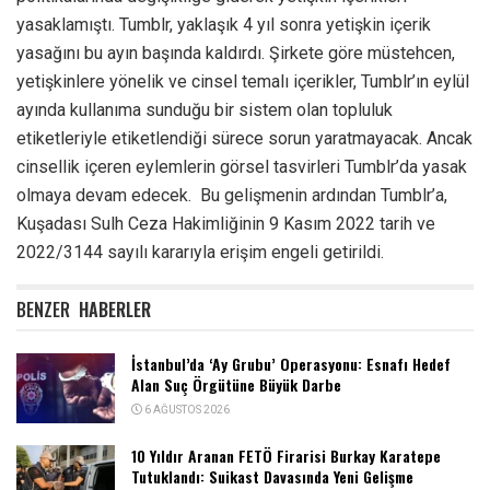
yasaklamıştı. Tumblr, yaklaşık 4 yıl sonra yetişkin içerik
yasağını bu ayın başında kaldırdı. Şirkete göre müstehcen,
yetişkinlere yönelik ve cinsel temalı içerikler, Tumblr’ın eylül
ayında kullanıma sunduğu bir sistem olan topluluk
etiketleriyle etiketlendiği sürece sorun yaratmayacak. Ancak
cinsellik içeren eylemlerin görsel tasvirleri Tumblr’da yasak
olmaya devam edecek. Bu gelişmenin ardından Tumblr’a,
Kuşadası Sulh Ceza Hakimliğinin 9 Kasım 2022 tarih ve
2022/3144 sayılı kararıyla erişim engeli getirildi.
BENZER
HABERLER
İstanbul’da ‘Ay Grubu’ Operasyonu: Esnafı Hedef
Alan Suç Örgütüne Büyük Darbe
6 AĞUSTOS 2026
10 Yıldır Aranan FETÖ Firarisi Burkay Karatepe
Tutuklandı: Suikast Davasında Yeni Gelişme