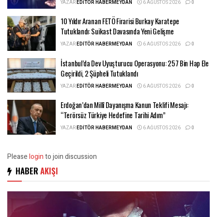
YAZAR
EDITÖR HABERMEYDAN
6 AĞUSTOS 2026
0
10 Yıldır Aranan FETÖ Firarisi Burkay Karatepe
Tutuklandı: Suikast Davasında Yeni Gelişme
YAZAR
EDITÖR HABERMEYDAN
6 AĞUSTOS 2026
0
İstanbul’da Dev Uyuşturucu Operasyonu: 257 Bin Hap Ele
Geçirildi, 2 Şüpheli Tutuklandı
YAZAR
EDITÖR HABERMEYDAN
6 AĞUSTOS 2026
0
Erdoğan’dan Millî Dayanışma Kanun Teklifi Mesajı:
“Terörsüz Türkiye Hedefine Tarihi Adım”
YAZAR
EDITÖR HABERMEYDAN
6 AĞUSTOS 2026
0
Please
login
to join discussion
HABER
AKIŞI