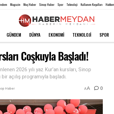
ündem
Magazin
Muş Haber
Sinop Haber
Spor
Teknoloji
Kullanım Koşulları
Hakkım
GÜNDEM
DÜNYA
EKONOMİ
TEKNOLOJİ
SPOR
rsları Coşkuyla Başladı!
nlenen 2026 yılı yaz Kur’an kursları, Sinop
bir açılış programıyla başladı.
0
A
nop Haber
A