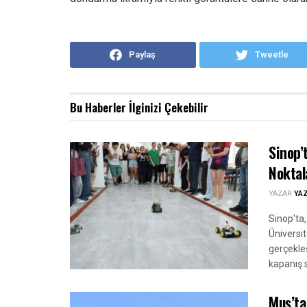
Paylaş
Tweetle
Bu Haberler
İlginizi Çekebilir
Sinop’
Noktal
YAZAR
YA
Sinop'ta
Üniversit
gerçekleş
kapanış s
Muş’ta