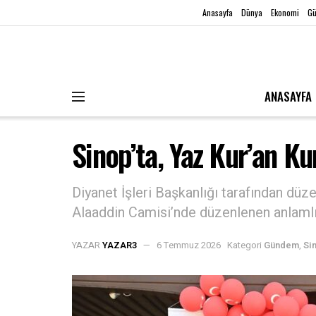
Anasayfa
Dünya
Ekonomi
G
ANASAYFA
Sinop’ta, Yaz Kur’an Ku
Diyanet İşleri Başkanlığı tarafından düze
Alaaddin Camisi’nde düzenlenen anlamlı 
YAZAR
YAZAR3
6 Temmuz 2026
Kategori
Gündem
,
Si