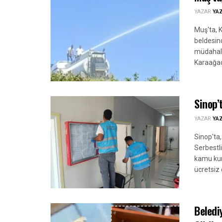
YAZAR
YA
Muş'ta, 
beldesind
müdahale
Karaağaçl
Sinop’
YAZAR
YA
Sinop'ta
Serbestl
kamu kur
ücretsiz
Beledi