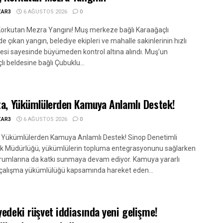
ZAR3
6 AĞUSTOS 2026
0
Korkutan Mezra Yangını! Muş merkeze bağlı Karaağaçlı
e çıkan yangın, belediye ekipleri ve mahalle sakinlerinin hızlı
si sayesinde büyümeden kontrol altına alındı. Muş’un
ı beldesine bağlı Çubuklu...
ta, Yükümlülerden Kamuya Anlamlı Destek!
ZAR3
6 AĞUSTOS 2026
0
, Yükümlülerden Kamuya Anlamlı Destek! Sinop Denetimli
ik Müdürlüğü, yükümlülerin topluma entegrasyonunu sağlarken
umlarına da katkı sunmaya devam ediyor. Kamuya yararlı
 çalışma yükümlülüğü kapsamında hareket eden...
yedeki rüşvet iddiasında yeni gelişme!