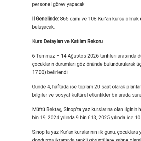
personel görev yapacak.
İl Genelinde:
865 cami ve 108 Kur’an kursu olmak 
buluşacak.
Kurs Detayları ve Katılım Rekoru
6 Temmuz – 14 Ağustos 2026 tarihleri arasında dü
çocukların durumları göz önünde bulundurularak üç
17.00) belirlendi.
Günde 4, haftada ise toplam 20 saat olarak planla
bilgiler ve sosyal-kültürel etkinlikler bir arada sun
Müftü Bektaş, Sinop’ta yaz kurslarına olan ilginin h
bin 19, 2024 yılında 9 bin 613, 2025 yılında ise 10 
Sinop’ta yaz Kur’an kurslarının ilk günü, çocuklara 
dondurma ikramıyla renkli görüntülere sahne olar