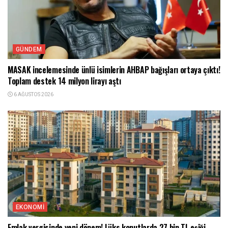
GÜNDEM
MASAK incelemesinde ünlü isimlerin AHBAP bağışları ortaya çıktı!
Toplam destek 14 milyon lirayı aştı
6 AĞUSTOS 2026
EKONOMI
Emlak vergisinde yeni dönem! Lüks konutlarda 27 bin TL eşiği