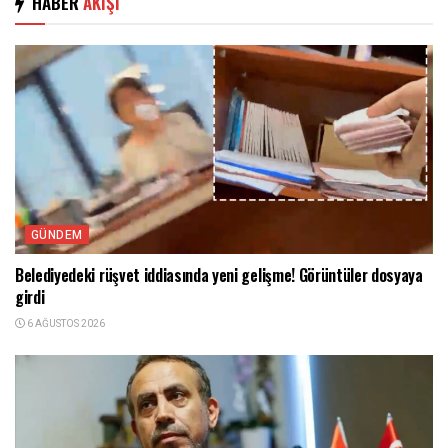
HABER
AKIŞI
GÜNDEM
Belediyedeki rüşvet iddiasında yeni gelişme! Görüntüler dosyaya
girdi
6 AĞUSTOS 2026