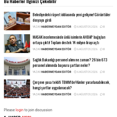
Bu Haberler
İlginizi Çekebilir
Belediyedeki rüşvet iddiasında yeni gelişme! Görüntüler
dosyaya girdi
YAZAR
HABERMEYDAN EDITÖR
6 AĞUSTOS 2026
0
MASAK incelemesinde ünlü isimlerin AHBAP bağışları
ortaya çıktı! Toplam destek 14 milyon lirayı aştı
YAZAR
HABERMEYDAN EDITÖR
6 AĞUSTOS 2026
0
Sağlık Bakanlığı personel alımı ne zaman? 26 bin 673
personel alımında başvuru şartları neler?
YAZAR
HABERMEYDAN EDITÖR
6 AĞUSTOS 2026
0
Çerçeve yasa teklifi TBMM’de! Kimler yararlanabilecek,
hangi şartlar uygulanacak?
YAZAR
HABERMEYDAN EDITÖR
6 AĞUSTOS 2026
0
Please
login
to join discussion