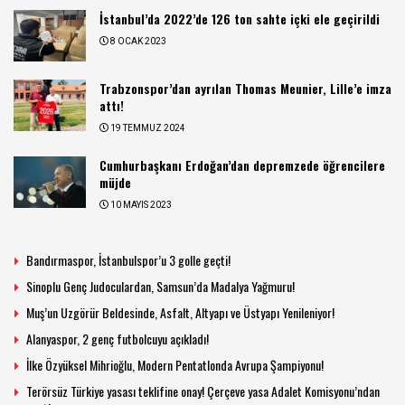
İstanbul’da 2022’de 126 ton sahte içki ele geçirildi
8 OCAK 2023
Trabzonspor’dan ayrılan Thomas Meunier, Lille’e imza
attı!
19 TEMMUZ 2024
Cumhurbaşkanı Erdoğan’dan depremzede öğrencilere
müjde
10 MAYIS 2023
Bandırmaspor, İstanbulspor’u 3 golle geçti!
Sinoplu Genç Judoculardan, Samsun’da Madalya Yağmuru!
Muş’un Uzgörür Beldesinde, Asfalt, Altyapı ve Üstyapı Yenileniyor!
Alanyaspor, 2 genç futbolcuyu açıkladı!
İlke Özyüksel Mihrioğlu, Modern Pentatlonda Avrupa Şampiyonu!
Terörsüz Türkiye yasası teklifine onay! Çerçeve yasa Adalet Komisyonu’ndan