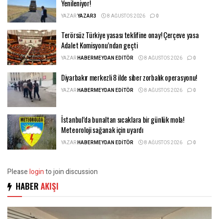
Yenileniyor!
YAZAR
YAZAR3
8 AĞUSTOS 2026
0
Terörsüz Türkiye yasası teklifine onay! Çerçeve yasa
Adalet Komisyonu’ndan geçti
YAZAR
HABERMEYDAN EDITÖR
8 AĞUSTOS 2026
0
Diyarbakır merkezli 8 ilde siber zorbalık operasyonu!
YAZAR
HABERMEYDAN EDITÖR
8 AĞUSTOS 2026
0
İstanbul’da bunaltan sıcaklara bir günlük mola!
Meteoroloji sağanak için uyardı
YAZAR
HABERMEYDAN EDITÖR
8 AĞUSTOS 2026
0
Please
login
to join discussion
HABER
AKIŞI