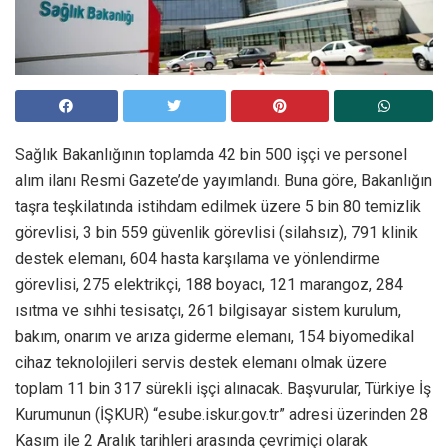
Sağlık Bakanlığının toplamda 42 bin 500 işçi ve personel
alım ilanı Resmi Gazete’de yayımlandı. Buna göre, Bakanlığın
taşra teşkilatında istihdam edilmek üzere 5 bin 80 temizlik
görevlisi, 3 bin 559 güvenlik görevlisi (silahsız), 791 klinik
destek elemanı, 604 hasta karşılama ve yönlendirme
görevlisi, 275 elektrikçi, 188 boyacı, 121 marangoz, 284
ısıtma ve sıhhi tesisatçı, 261 bilgisayar sistem kurulum,
bakım, onarım ve arıza giderme elemanı, 154 biyomedikal
cihaz teknolojileri servis destek elemanı olmak üzere
toplam 11 bin 317 sürekli işçi alınacak. Başvurular, Türkiye İş
Kurumunun (İŞKUR) “esube.iskur.gov.tr” adresi üzerinden 28
Kasım ile 2 Aralık tarihleri arasında çevrimiçi olarak