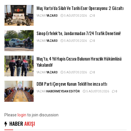
Muş Varto’da Silah Ve Tarihi Eser Operasyonu: 2 Gözaltı
YAZAR
YAZAR3
5 AĞUSTOS 2026
0
Sinop Erfelek’te, Jandarmadan 7/24 Trafik Denetimi!
YAZAR
YAZAR3
5 AĞUSTOS 2026
0
Muş’ta, 4 Yıl Hapis Cezası Bulunan Hırsızlık Hükümlüsü
Yakalandı!
YAZAR
YAZAR3
5 AĞUSTOS 2026
0
DEM Parti Çerçeve Kanun Teklifi’ne imza attı
YAZAR
HABERMEYDAN EDITÖR
5 AĞUSTOS 2026
0
Please
login
to join discussion
HABER
AKIŞI