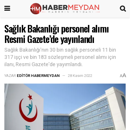
Sağlık Bakanlığı personel alımı
Resmi Gazete’de yayınlandı
Sağlık Bakanlığı'nın 30 bin sağlık personeli 11 bin
317 işçi ve bin 183 sözleşmeli personel alımı için
ilanı, Resmi Gazete'de yayımlandı.
A
YAZAR
EDITÖR HABERMEYDAN
28 Kasım 2022
A