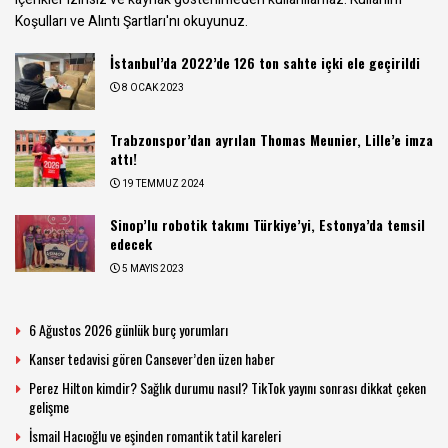
Koşulları ve Alıntı Şartları
'nı okuyunuz.
İstanbul’da 2022’de 126 ton sahte içki ele geçirildi
8 OCAK 2023
Trabzonspor’dan ayrılan Thomas Meunier, Lille’e imza
attı!
19 TEMMUZ 2024
Sinop’lu robotik takımı Türkiye’yi, Estonya’da temsil
edecek
5 MAYIS 2023
6 Ağustos 2026 günlük burç yorumları
Kanser tedavisi gören Cansever’den üzen haber
Perez Hilton kimdir? Sağlık durumu nasıl? TikTok yayını sonrası dikkat çeken
gelişme
İsmail Hacıoğlu ve eşinden romantik tatil kareleri