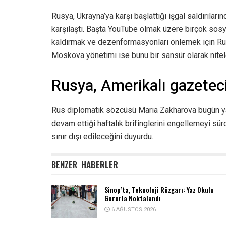
Rusya, Ukrayna’ya karşı başlattığı işgal saldırıları
karşılaştı. Başta YouTube olmak üzere birçok sosyal
kaldırmak ve dezenformasyonları önlemek için Rus m
Moskova yönetimi ise bunu bir sansür olarak nitel
Rusya, Amerikalı gazetec
Rus diplomatik sözcüsü Maria Zakharova bugün y
devam ettiği haftalık brifinglerini engellemeyi sü
sınır dışı edileceğini duyurdu.
BENZER
HABERLER
Sinop’ta, Teknoloji Rüzgarı: Yaz Okulu
Gururla Noktalandı
6 AĞUSTOS 2026