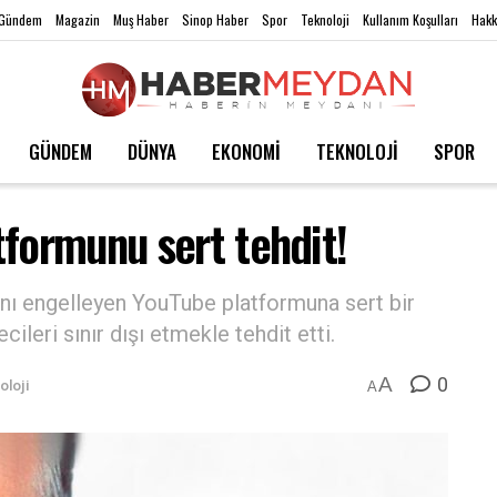
Gündem
Magazin
Muş Haber
Sinop Haber
Spor
Teknoloji
Kullanım Koşulları
Hakk
GÜNDEM
DÜNYA
EKONOMİ
TEKNOLOJİ
SPOR
formunu sert tehdit!
arını engelleyen YouTube platformuna sert bir
leri sınır dışı etmekle tehdit etti.
0
A
oloji
A