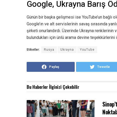
Google, Ukrayna Barış Öd
Günün bir başka gelişmesi ise YouTube’un bağlı ol
Google’ın ve alt servislerinin savaş sırasında yanl
şirketi onurlandırdı. Üzerinde Ukrayna renklerinin 
bulundukları için ünlü arama devine teşekkürlerini il
Etiketler:
Rusya
Ukrayna
YouTube
Paylaş
Tweetle
Bu Haberler
İlginizi Çekebilir
Sinop’
Noktal