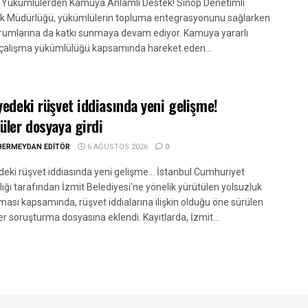
, Yükümlülerden Kamuya Anlamlı Destek! Sinop Denetimli
ik Müdürlüğü, yükümlülerin topluma entegrasyonunu sağlarken
umlarına da katkı sunmaya devam ediyor. Kamuya yararlı
 çalışma yükümlülüğü kapsamında hareket eden...
yedeki rüşvet iddiasında yeni gelişme!
üler dosyaya girdi
BERMEYDAN EDITÖR
6 AĞUSTOS 2026
0
deki rüşvet iddiasında yeni gelişme... İstanbul Cumhuriyet
ığı tarafından İzmit Belediyesi'ne yönelik yürütülen yolsuzluk
ması kapsamında, rüşvet iddialarına ilişkin olduğu öne sürülen
r soruşturma dosyasına eklendi. Kayıtlarda, İzmit...