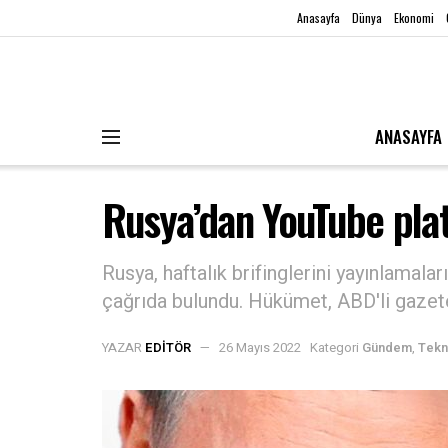
Anasayfa
Dünya
Ekonomi
ANASAYFA
Rusya’dan YouTube plat
Rusya, haftalık brifinglerini yayınlamal
çağrıda bulundu. Hükümet, ABD'li gazeteci
YAZAR
EDITÖR
26 Mayıs 2022
Kategori
Gündem
,
Tekn