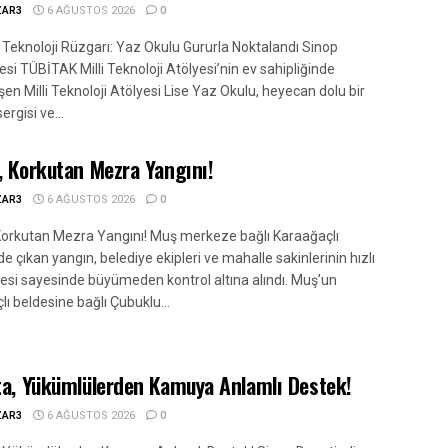
ZAR3
6 AĞUSTOS 2026
0
, Teknoloji Rüzgarı: Yaz Okulu Gururla Noktalandı Sinop
esi TÜBİTAK Milli Teknoloji Atölyesi’nin ev sahipliğinde
en Milli Teknoloji Atölyesi Lise Yaz Okulu, heyecan dolu bir
ergisi ve...
, Korkutan Mezra Yangını!
ZAR3
6 AĞUSTOS 2026
0
Korkutan Mezra Yangını! Muş merkeze bağlı Karaağaçlı
e çıkan yangın, belediye ekipleri ve mahalle sakinlerinin hızlı
si sayesinde büyümeden kontrol altına alındı. Muş’un
ı beldesine bağlı Çubuklu...
ta, Yükümlülerden Kamuya Anlamlı Destek!
ZAR3
6 AĞUSTOS 2026
0