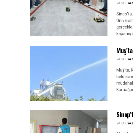
YAZAR
YA
Sinop'ta
Üniversit
gerçekleş
kapanış s
Muş’ta
YAZAR
YA
Muş'ta, 
beldesind
müdahale
Karaağaçl
Sinop’
YAZAR
YA