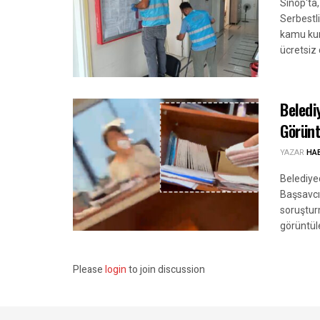
Sinop'ta
Serbestl
kamu kur
ücretsiz
Beledi
Görünt
YAZAR
HA
Belediye
Başsavcıl
soruştur
görüntüle
Please
login
to join discussion