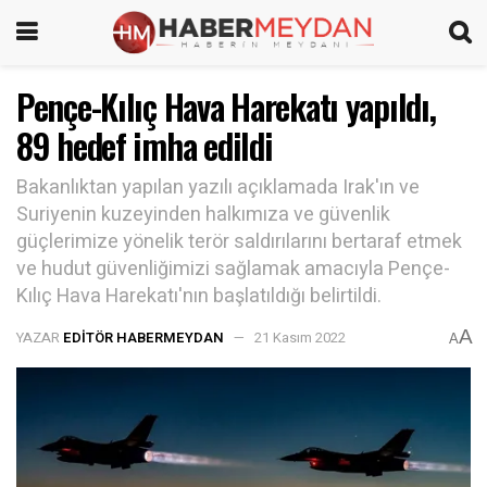
Pençe-Kılıç Hava Harekatı yapıldı,
89 hedef imha edildi
Bakanlıktan yapılan yazılı açıklamada Irak'ın ve
Suriyenin kuzeyinden halkımıza ve güvenlik
güçlerimize yönelik terör saldırılarını bertaraf etmek
ve hudut güvenliğimizi sağlamak amacıyla Pençe-
Kılıç Hava Harekatı'nın başlatıldığı belirtildi.
A
YAZAR
EDITÖR HABERMEYDAN
21 Kasım 2022
A