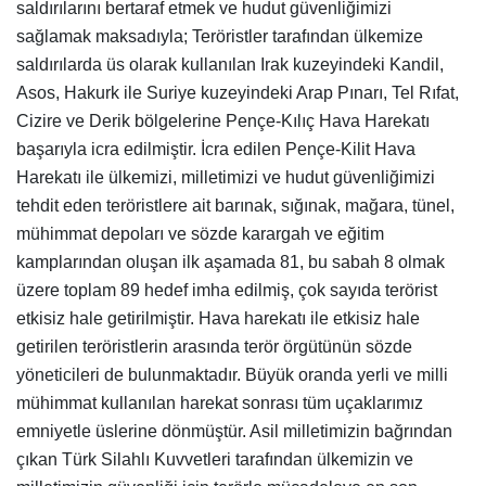
saldırılarını bertaraf etmek ve hudut güvenliğimizi
sağlamak maksadıyla; Teröristler tarafından ülkemize
saldırılarda üs olarak kullanılan Irak kuzeyindeki Kandil,
Asos, Hakurk ile Suriye kuzeyindeki Arap Pınarı, Tel Rıfat,
Cizire ve Derik bölgelerine Pençe-Kılıç Hava Harekatı
başarıyla icra edilmiştir. İcra edilen Pençe-Kilit Hava
Harekatı ile ülkemizi, milletimizi ve hudut güvenliğimizi
tehdit eden teröristlere ait barınak, sığınak, mağara, tünel,
mühimmat depoları ve sözde karargah ve eğitim
kamplarından oluşan ilk aşamada 81, bu sabah 8 olmak
üzere toplam 89 hedef imha edilmiş, çok sayıda terörist
etkisiz hale getirilmiştir. Hava harekatı ile etkisiz hale
getirilen teröristlerin arasında terör örgütünün sözde
yöneticileri de bulunmaktadır. Büyük oranda yerli ve milli
mühimmat kullanılan harekat sonrası tüm uçaklarımız
emniyetle üslerine dönmüştür. Asil milletimizin bağrından
çıkan Türk Silahlı Kuvvetleri tarafından ülkemizin ve