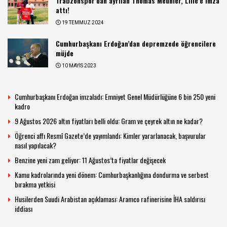
Trabzonspor’dan ayrılan Thomas Meunier, Lille’e imza
attı!
19 TEMMUZ 2024
Cumhurbaşkanı Erdoğan’dan depremzede öğrencilere
müjde
10 MAYIS 2023
Cumhurbaşkanı Erdoğan imzaladı: Emniyet Genel Müdürlüğüne 6 bin 250 yeni
kadro
9 Ağustos 2026 altın fiyatları belli oldu: Gram ve çeyrek altın ne kadar?
Öğrenci affı Resmî Gazete’de yayımlandı: Kimler yararlanacak, başvurular
nasıl yapılacak?
Benzine yeni zam geliyor: 11 Ağustos’ta fiyatlar değişecek
Kamu kadrolarında yeni dönem: Cumhurbaşkanlığına dondurma ve serbest
bırakma yetkisi
Husilerden Suudi Arabistan açıklaması: Aramco rafinerisine İHA saldırısı
iddiası