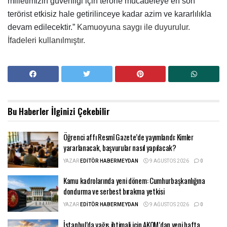
milletimizin güvenliği için terörle mücadeleye en son
terörist etkisiz hale getirilinceye kadar azim ve kararlılıkla
devam edilecektir.”
Kamuoyuna saygı ile duyurulur.
İfadeleri kullanılmıştır.
Bu Haberler
İlginizi Çekebilir
Öğrenci affı Resmî Gazete’de yayımlandı: Kimler
yararlanacak, başvurular nasıl yapılacak?
YAZAR
EDITÖR HABERMEYDAN
9 AĞUSTOS 2026
0
Kamu kadrolarında yeni dönem: Cumhurbaşkanlığına
dondurma ve serbest bırakma yetkisi
YAZAR
EDITÖR HABERMEYDAN
9 AĞUSTOS 2026
0
İstanbul’da yağış ihtimali için AKOM’dan yeni hafta