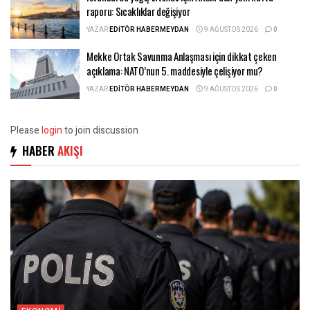
raporu: Sıcaklıklar değişiyor
YAZAR
EDITÖR HABERMEYDAN
9 AĞUSTOS 2026
0
Mekke Ortak Savunma Anlaşması için dikkat çeken
açıklama: NATO’nun 5. maddesiyle çelişiyor mu?
YAZAR
EDITÖR HABERMEYDAN
9 AĞUSTOS 2026
0
Please
login
to join discussion
HABER
AKIŞI