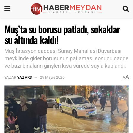
Muş’ta su borusu patladı, sokaklar
su altında kaldı!
Muş İstasyon caddesi Sunay Mahallesi Duvarbaşı
mevkiinde gider borusunun patlaması sonucu cadde
ve bazı binaların girişleri kısa sürede suyla kaplandı.
A
YAZAR
YAZAR3
29 Mayıs 2026
A