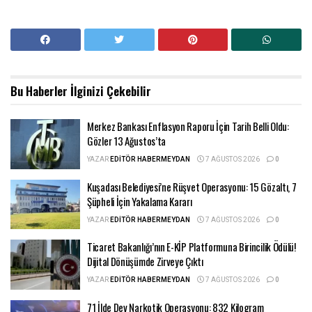
Bu Haberler
İlginizi Çekebilir
Merkez Bankası Enflasyon Raporu İçin Tarih Belli Oldu:
Gözler 13 Ağustos’ta
YAZAR
EDITÖR HABERMEYDAN
7 AĞUSTOS 2026
0
Kuşadası Belediyesi’ne Rüşvet Operasyonu: 15 Gözaltı, 7
Şüpheli İçin Yakalama Kararı
YAZAR
EDITÖR HABERMEYDAN
7 AĞUSTOS 2026
0
Ticaret Bakanlığı’nın E-KİP Platformuna Birincilik Ödülü!
Dijital Dönüşümde Zirveye Çıktı
YAZAR
EDITÖR HABERMEYDAN
7 AĞUSTOS 2026
0
71 İlde Dev Narkotik Operasyonu: 832 Kilogram