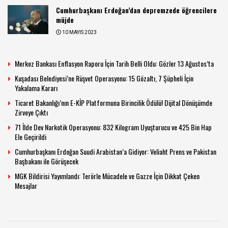
Cumhurbaşkanı Erdoğan’dan depremzede öğrencilere
müjde
10 MAYIS 2023
Merkez Bankası Enflasyon Raporu İçin Tarih Belli Oldu: Gözler 13 Ağustos’ta
Kuşadası Belediyesi’ne Rüşvet Operasyonu: 15 Gözaltı, 7 Şüpheli İçin
Yakalama Kararı
Ticaret Bakanlığı’nın E-KİP Platformuna Birincilik Ödülü! Dijital Dönüşümde
Zirveye Çıktı
71 İlde Dev Narkotik Operasyonu: 832 Kilogram Uyuşturucu ve 425 Bin Hap
Ele Geçirildi
Cumhurbaşkanı Erdoğan Suudi Arabistan’a Gidiyor: Veliaht Prens ve Pakistan
Başbakanı ile Görüşecek
MGK Bildirisi Yayımlandı: Terörle Mücadele ve Gazze İçin Dikkat Çeken
Mesajlar