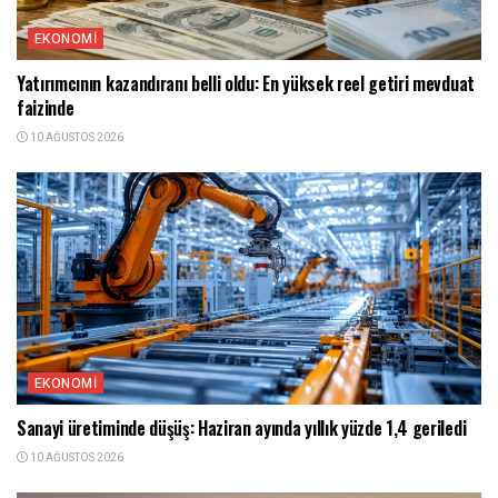
EKONOMI
Yatırımcının kazandıranı belli oldu: En yüksek reel getiri mevduat
faizinde
10 AĞUSTOS 2026
EKONOMI
Sanayi üretiminde düşüş: Haziran ayında yıllık yüzde 1,4 geriledi
10 AĞUSTOS 2026