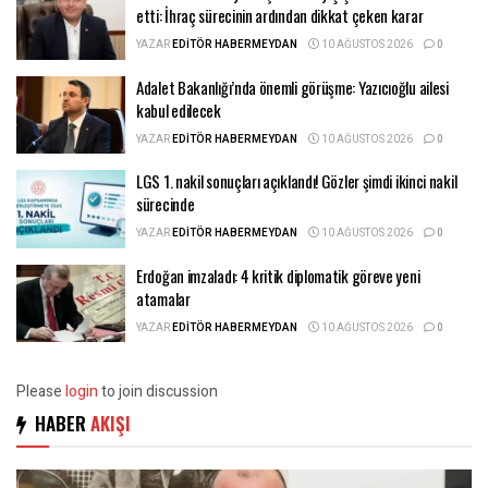
etti: İhraç sürecinin ardından dikkat çeken karar
YAZAR
EDITÖR HABERMEYDAN
10 AĞUSTOS 2026
0
Adalet Bakanlığı’nda önemli görüşme: Yazıcıoğlu ailesi
kabul edilecek
YAZAR
EDITÖR HABERMEYDAN
10 AĞUSTOS 2026
0
LGS 1. nakil sonuçları açıklandı! Gözler şimdi ikinci nakil
sürecinde
YAZAR
EDITÖR HABERMEYDAN
10 AĞUSTOS 2026
0
Erdoğan imzaladı: 4 kritik diplomatik göreve yeni
atamalar
YAZAR
EDITÖR HABERMEYDAN
10 AĞUSTOS 2026
0
Please
login
to join discussion
HABER
AKIŞI