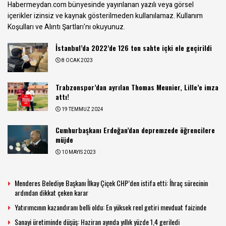
Habermeydan.com bünyesinde yayınlanan yazılı veya görsel
içerikler izinsiz ve kaynak gösterilmeden kullanılamaz.
Kullanım
Koşulları ve Alıntı Şartları
'nı okuyunuz.
İstanbul’da 2022’de 126 ton sahte içki ele geçirildi
8 OCAK 2023
Trabzonspor’dan ayrılan Thomas Meunier, Lille’e imza
attı!
19 TEMMUZ 2024
Cumhurbaşkanı Erdoğan’dan depremzede öğrencilere
müjde
10 MAYIS 2023
Menderes Belediye Başkanı İlkay Çiçek CHP’den istifa etti: İhraç sürecinin
ardından dikkat çeken karar
Yatırımcının kazandıranı belli oldu: En yüksek reel getiri mevduat faizinde
Sanayi üretiminde düşüş: Haziran ayında yıllık yüzde 1,4 geriledi