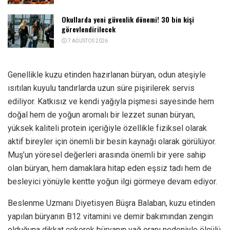
Okullarda yeni güvenlik dönemi! 30 bin kişi
görevlendirilecek
7 AĞUSTOS 2026
Genellikle kuzu etinden hazırlanan büryan, odun ateşiyle
ısıtılan kuyulu tandırlarda uzun süre pişirilerek servis
ediliyor. Katkısız ve kendi yağıyla pişmesi sayesinde hem
doğal hem de yoğun aromalı bir lezzet sunan büryan,
yüksek kaliteli protein içeriğiyle özellikle fiziksel olarak
aktif bireyler için önemli bir besin kaynağı olarak görülüyor.
Muş’un yöresel değerleri arasında önemli bir yere sahip
olan büryan, hem damaklara hitap eden eşsiz tadı hem de
besleyici yönüyle kentte yoğun ilgi görmeye devam ediyor.
Beslenme Uzmanı Diyetisyen Büşra Balaban, kuzu etinden
yapılan büryanın B12 vitamini ve demir bakımından zengin
olduğuna dikkat çekerek büryanın yağ oranı nedeniyle ölçülü