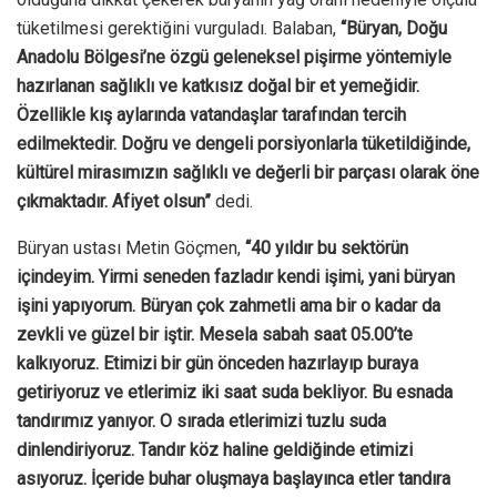
tüketilmesi gerektiğini vurguladı. Balaban,
“Büryan, Doğu
Anadolu Bölgesi’ne özgü geleneksel pişirme yöntemiyle
hazırlanan sağlıklı ve katkısız doğal bir et yemeğidir.
Özellikle kış aylarında vatandaşlar tarafından tercih
edilmektedir. Doğru ve dengeli porsiyonlarla tüketildiğinde,
kültürel mirasımızın sağlıklı ve değerli bir parçası olarak öne
çıkmaktadır. Afiyet olsun”
dedi.
Büryan ustası Metin Göçmen,
“40 yıldır bu sektörün
içindeyim. Yirmi seneden fazladır kendi işimi, yani büryan
işini yapıyorum. Büryan çok zahmetli ama bir o kadar da
zevkli ve güzel bir iştir. Mesela sabah saat 05.00’te
kalkıyoruz. Etimizi bir gün önceden hazırlayıp buraya
getiriyoruz ve etlerimiz iki saat suda bekliyor. Bu esnada
tandırımız yanıyor. O sırada etlerimizi tuzlu suda
dinlendiriyoruz. Tandır köz haline geldiğinde etimizi
asıyoruz. İçeride buhar oluşmaya başlayınca etler tandıra