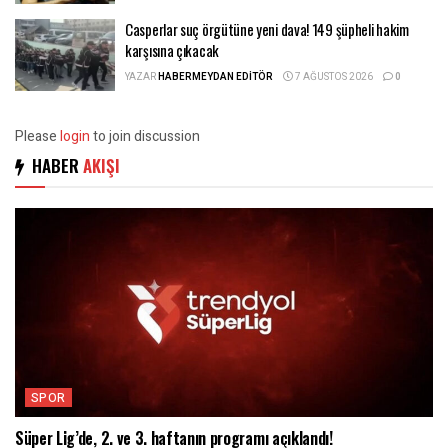
Casperlar suç örgütüne yeni dava! 149 şüpheli hakim
karşısına çıkacak
YAZAR
HABERMEYDAN EDITÖR
7 AĞUSTOS 2026
0
Please
login
to join discussion
HABER
AKIŞI
SPOR
Süper Lig’de, 2. ve 3. haftanın programı açıklandı!