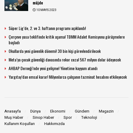
müjde
10 MAYIS 2023
Süper Lig’de, 2. ve 3. haftanın programı açıklandı!
Çerçeve yasa teklifinde kritik aşama! TBMM Adalet Komisyonu görüşmelere
başladı
Okullarda yeni güvenlik dönemi! 30 bin kişi görevlendirilecek
Meta’ya çocuk güvenliği davasında rekor ceza! 567 milyon dolar ödeyecek
AHBAP Derneği’nde yeni gelişme! Yönetime kayyum atandı
Yargıtay’dan emsal karar! Milyonlarca çalışanın tazminat hesabını etkileyecek
Anasayfa
Dünya
Ekonomi
Gündem
Magazin
Muş Haber
Sinop Haber
Spor
Teknoloji
Kullanım Koşulları
Hakkımızda