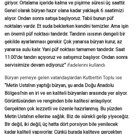
giriyor. Ortalama içeride kalma ve pişirme süresi üç saattir.
Genel olarak büryan hazır olana kadar yaklaşık 6 saatimizi
alıyor. Ondan sonra satışa başlıyoruz. Tabii bunun püf
noktaları vardır. Et suda beklerken kendini temizler. Ama işin
en önemli püf noktası tandırdır. Tandırın ısısının dengeli bir
şekilde ayarlanması gerekir. Çok yanarsa büryan kurur, az
yanarsa sulu kalır. Yani püf noktası tamamen tandırdır. Saat
11.00’de tandırı açıyoruz ve satışımız başlıyor. Ondan sonra
servisimize devam ediyoruz”
ifadelerini kullandı.
Büryan yemeye gelen vatandaşlardan Kutbettin Toplu ise
“Metin Usta’nın yaptığı büryan, şu anda Doğu Anadolu
Bölgesi’nin en iri ve en kaliteli büryanları arasında yer alıyor.
Görüntüsünden ve renginden bile kalitesi anlaşılıyor.
Gerçekten çok lezzetli ve özenle hazırlanmış. Bu yüzden
Metin Usta’nın ellerine sağlık. Biz de sürekli gelip yiyeceğiz.
Bir değil, iki değil, üç hatta dört porsiyon bile yenilecek
kadar kaliteli yapıyorlar. Çünkü burada kaliteye gerçekten