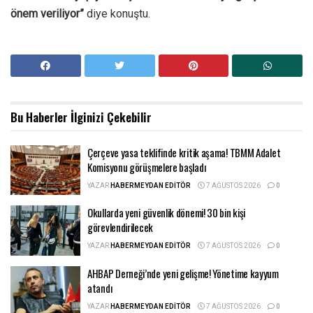
önem veriliyor”
diye konuştu.
Bu Haberler
İlginizi Çekebilir
Çerçeve yasa teklifinde kritik aşama! TBMM Adalet
Komisyonu görüşmelere başladı
YAZAR
HABERMEYDAN EDITÖR
7 AĞUSTOS 2026
0
Okullarda yeni güvenlik dönemi! 30 bin kişi
görevlendirilecek
YAZAR
HABERMEYDAN EDITÖR
7 AĞUSTOS 2026
0
AHBAP Derneği’nde yeni gelişme! Yönetime kayyum
atandı
YAZAR
HABERMEYDAN EDITÖR
7 AĞUSTOS 2026
0