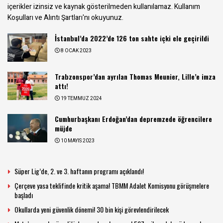
içerikler izinsiz ve kaynak gösterilmeden kullanılamaz.
Kullanım
Koşulları ve Alıntı Şartları
'nı okuyunuz.
İstanbul’da 2022’de 126 ton sahte içki ele geçirildi
8 OCAK 2023
Trabzonspor’dan ayrılan Thomas Meunier, Lille’e imza
attı!
19 TEMMUZ 2024
Cumhurbaşkanı Erdoğan’dan depremzede öğrencilere
müjde
10 MAYIS 2023
Süper Lig’de, 2. ve 3. haftanın programı açıklandı!
Çerçeve yasa teklifinde kritik aşama! TBMM Adalet Komisyonu görüşmelere
başladı
Okullarda yeni güvenlik dönemi! 30 bin kişi görevlendirilecek