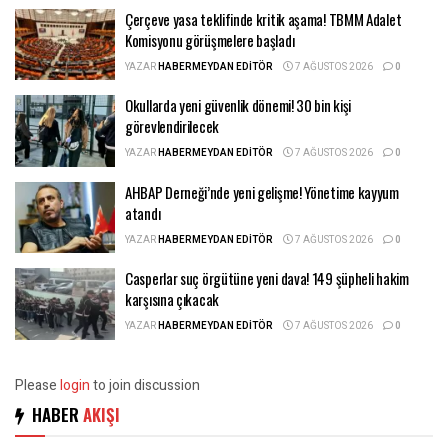
Çerçeve yasa teklifinde kritik aşama! TBMM Adalet
Komisyonu görüşmelere başladı
YAZAR
HABERMEYDAN EDITÖR
7 AĞUSTOS 2026
0
Okullarda yeni güvenlik dönemi! 30 bin kişi
görevlendirilecek
YAZAR
HABERMEYDAN EDITÖR
7 AĞUSTOS 2026
0
AHBAP Derneği’nde yeni gelişme! Yönetime kayyum
atandı
YAZAR
HABERMEYDAN EDITÖR
7 AĞUSTOS 2026
0
Casperlar suç örgütüne yeni dava! 149 şüpheli hakim
karşısına çıkacak
YAZAR
HABERMEYDAN EDITÖR
7 AĞUSTOS 2026
0
Please
login
to join discussion
HABER
AKIŞI