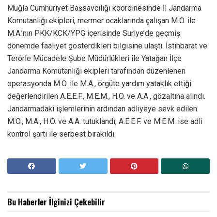
Muğla Cumhuriyet Başsavcılığı koordinesinde İl Jandarma
Komutanlığı ekipleri, mermer ocaklarında çalışan M.O. ile
M.A.’nın PKK/KCK/YPG içerisinde Suriye’de geçmiş
dönemde faaliyet gösterdikleri bilgisine ulaştı. İstihbarat ve
Terörle Mücadele Şube Müdürlükleri ile Yatağan İlçe
Jandarma Komutanlığı ekipleri tarafından düzenlenen
operasyonda M.O. ile M.A., örgüte yardım yataklık ettiği
değerlendirilen A.E.E.F., M.E.M., H.O. ve A.A., gözaltına alındı.
Jandarmadaki işlemlerinin ardından adliyeye sevk edilen
M.O., M.A., H.O. ve A.A. tutuklandı, A.E.E.F. ve M.E.M. ise adli
kontrol şartı ile serbest bırakıldı.
Bu Haberler
İlginizi Çekebilir