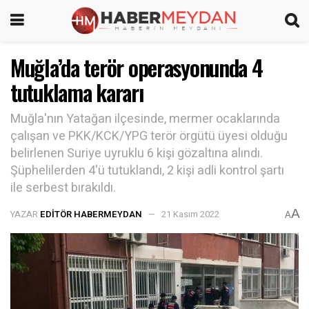
Muğla’da terör operasyonunda 4
tutuklama kararı
Muğla'nın Yatağan ilçesinde, mermer ocaklarında
çalışan ve PKK/KCK/YPG terör örgütü üyesi olduğu
belirlenen Suriye uyruklu 6 kişi gözaltına alındı.
Şüphelilerden 4'ü tutuklandı, 2 kişi adli kontrol şartı
ile serbest bırakıldı.
A
YAZAR
EDITÖR HABERMEYDAN
21 Kasım 2022
A