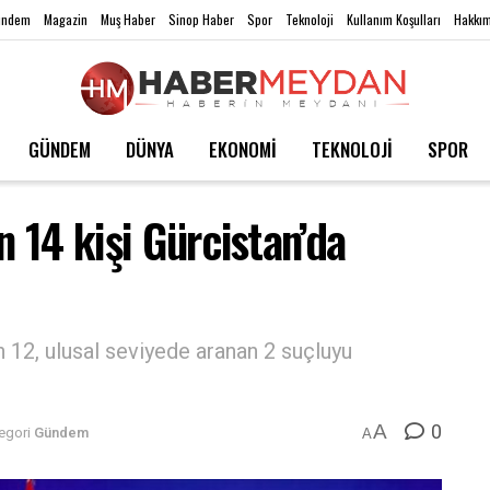
ündem
Magazin
Muş Haber
Sinop Haber
Spor
Teknoloji
Kullanım Koşulları
Hakkım
GÜNDEM
DÜNYA
EKONOMİ
TEKNOLOJİ
SPOR
n 14 kişi Gürcistan’da
n 12, ulusal seviyede aranan 2 suçluyu
0
A
egori
Gündem
A