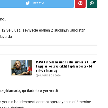
Tweetle
ndı.
nan 12 ve ulusal seviyede aranan 2 suçlunun Gürcistan
duyurdu.
MASAK incelemesinde ünlü isimlerin AHBAP
bağışları ortaya çıktı! Toplam destek 14
milyon lirayı aştı
6 AĞUSTOS 2026
açıklamada, şu ifadelere yer verdi:
rın yerinin belirlenmesi sonrası operasyonun düğmesine