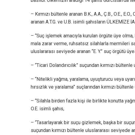
basıldı. Ülkemizin aradığı 14 şahıs Gürcistan’da te
– Kırmızı bültenle aranan B.K., A.A., Ç.B., O.E., E.O., C
aranan A.T.G. ve U.B. isimli şahısların ÜLKEMİZE İ
– “Suç işlemek amacıyla kurulan örgüte üye olma,
mala zarar verme, ruhsatsız silahlarla mermileri s
uluslararası seviyede aranan “E. Y.” suç örgütü üyes
– “Ticari Dolandırıcılık” suçundan kırmızı bültenle 
– “Nitelikli yağma, yaralama, uyuşturucu veya uyar
hırsızlık ve yaralama” suçlarından kırmızı bültenle
– “Silahla birden fazla kişi ile birlikte konutta y
O.E. isimli şahıs,
– “Tasarlayarak bir suçu gizlemek, başka bir suçu
suçundan kırmızı bültenle uluslararası seviyede ara