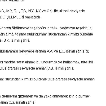
k tek yakalandı.
.S., M.Y., T.L., T.G., N.Y., A.Y. ve C.Ş. ile ulusal seviyede
ADE İŞLEMLERİ başlatıldı.
 kasten öldürmeye teşebbüs, nitelikli yağmaya teşebbüs,
atın alma, taşıma bulundurma” suçlarından kırmızı bültenle
i B.K. isimli şahıs,
uluslararası seviyede aranan A.A. ve E.O. isimli şahıslar,
ıcı madde satın almak, bulundurmak ve kullanmak, nitelikli
 uluslararası seviyede aranan Ç.B. isimli şahıs,
ağma” suçundan kırmızı bültenle uluslararası seviyede aranan
n delillerini gizlemek ya da yakalanmamak için öldürme”
nan C.S. isimli şahıs,