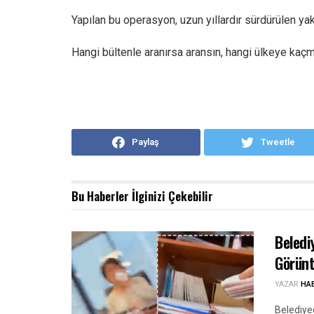
Yapılan bu operasyon, uzun yıllardır sürdürülen yak
Hangi bültenle aranırsa aransın, hangi ülkeye kaç
Paylaş
Tweetle
Bu Haberler
İlginizi Çekebilir
Beledi
Görünt
YAZAR
HA
Belediye