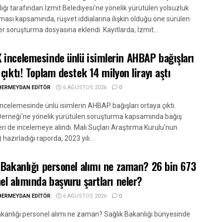
ığı tarafından İzmit Belediyesi'ne yönelik yürütülen yolsuzluk
ması kapsamında, rüşvet iddialarına ilişkin olduğu öne sürülen
r soruşturma dosyasına eklendi. Kayıtlarda, İzmit...
incelemesinde ünlü isimlerin AHBAP bağışları
 çıktı! Toplam destek 14 milyon lirayı aştı
BERMEYDAN EDITÖR
6 AĞUSTOS 2026
0
celemesinde ünlü isimlerin AHBAP bağışları ortaya çıktı.
rneği'ne yönelik yürütülen soruşturma kapsamında bağış
ri de incelemeye alındı. Mali Suçları Araştırma Kurulu'nun
azırladığı raporda, 2023 yılı...
 Bakanlığı personel alımı ne zaman? 26 bin 673
el alımında başvuru şartları neler?
BERMEYDAN EDITÖR
6 AĞUSTOS 2026
0
akanlığı personel alımı ne zaman? Sağlık Bakanlığı bünyesinde