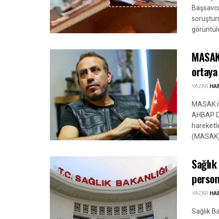
Başsavcıl
soruştur
görüntüle
MASAK 
ortaya
YAZAR
HA
MASAK in
AHBAP De
hareketle
(MASAK) h
Sağlık
person
YAZAR
HA
Sağlık B