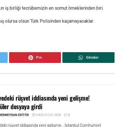
ın iş birliği tecrübemizin en somut örneklerinden biri.
mış olursa olsun Türk Polisinden kaçamayacaklar.
Pin
Gönder
yedeki rüşvet iddiasında yeni gelişme!
üler dosyaya girdi
BERMEYDAN EDITÖR
6 AĞUSTOS 2026
0
deki rüşvet iddiasında yeni gelişme... İstanbul Cumhuriyet