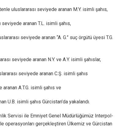
enle uluslararası seviyede aranan M.Y. isimli şahıs,
 seviyede aranan T.L. isimli şahıs,
slararası seviyede aranan “A. G.” suç örgütü üyesi T.G.
arası seviyede aranan N.Y. ve A.Y. isimli şahıslar,
lararası seviyede aranan C.Ş. isimli şahıs
e aranan A.T.G. isimli şahıs ve
n U.B. isimli şahıs Gürcistan’da yakalandı.
enlik Servisi ile Emniyet Genel Müdürlüğümüz Interpol-
le operasyonları gerçekleştiren Ülkemiz ve Gürcistan