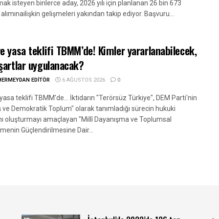
ak isteyen binlerce aday, 2026 yılı için planlanan 26 bin 673
alımınailişkin gelişmeleri yakından takip ediyor. Başvuru...
e yasa teklifi TBMM’de! Kimler yararlanabilecek,
şartlar uygulanacak?
BERMEYDAN EDITÖR
6 AĞUSTOS 2026
0
asa teklifi TBMM'de... İktidarın "Terörsüz Türkiye", DEM Parti'nin
ış ve Demokratik Toplum" olarak tanımladığı sürecin hukuki
ını oluşturmayı amaçlayan "Millî Dayanışma ve Toplumsal
menin Güçlendirilmesine Dair...