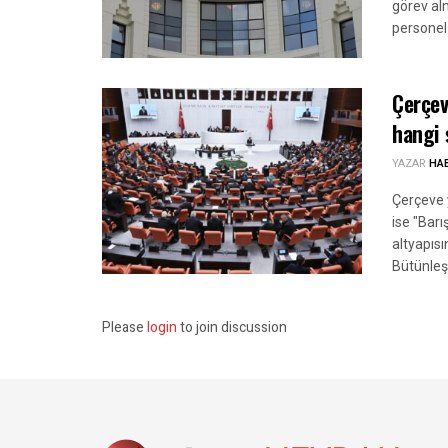
görev alm
personel 
Çerçev
hangi 
YAZAR
HA
Çerçeve y
ise "Bar
altyapıs
Bütünleş
Please
login
to join discussion