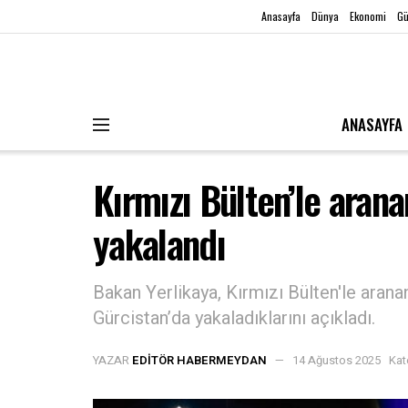
Anasayfa
Dünya
Ekonomi
G
ANASAYFA
Kırmızı Bülten’le arana
yakalandı
Bakan Yerlikaya, Kırmızı Bülten'le arana
Gürcistan’da yakaladıklarını açıkladı.
YAZAR
EDITÖR HABERMEYDAN
14 Ağustos 2025
Kat