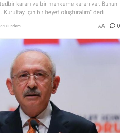
tedbir kararı ve bir mahkeme kararı var. Bunun
Kurultay için bir heyet oluşturalım" dedi.
0
A
ori
Gündem
A