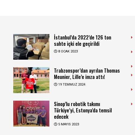
İstanbul’da 2022’de 126 ton
sahte içki ele geçirildi
8 OCAK 2023
Trabzonspor’dan ayrılan Thomas
Meunier, Lille’e imza attı!
19 TEMMUZ 2024
Sinop’lu robotik takımı
Türkiye’yi, Estonya’da temsil
edecek
5 MAYIS 2023