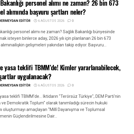
 Bakanlığı personel alımı ne zaman? 26 bin 673
el alımında başvuru şartları neler?
BERMEYDAN EDITÖR
6 AĞUSTOS 2026
0
akanlığı personel alımı ne zaman? Sağlık Bakanlığı bünyesinde
ak isteyen binlerce aday, 2026 yılı için planlanan 26 bin 673
alımınailişkin gelişmeleri yakından takip ediyor. Başvuru...
e yasa teklifi TBMM’de! Kimler yararlanabilecek,
şartlar uygulanacak?
BERMEYDAN EDITÖR
6 AĞUSTOS 2026
0
asa teklifi TBMM'de... İktidarın "Terörsüz Türkiye", DEM Parti'nin
ış ve Demokratik Toplum" olarak tanımladığı sürecin hukuki
ını oluşturmayı amaçlayan "Millî Dayanışma ve Toplumsal
menin Güçlendirilmesine Dair...