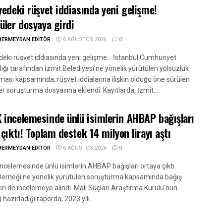
yedeki rüşvet iddiasında yeni gelişme!
üler dosyaya girdi
BERMEYDAN EDITÖR
6 AĞUSTOS 2026
0
deki rüşvet iddiasında yeni gelişme... İstanbul Cumhuriyet
ığı tarafından İzmit Belediyesi'ne yönelik yürütülen yolsuzluk
ması kapsamında, rüşvet iddialarına ilişkin olduğu öne sürülen
r soruşturma dosyasına eklendi. Kayıtlarda, İzmit...
incelemesinde ünlü isimlerin AHBAP bağışları
 çıktı! Toplam destek 14 milyon lirayı aştı
BERMEYDAN EDITÖR
6 AĞUSTOS 2026
0
celemesinde ünlü isimlerin AHBAP bağışları ortaya çıktı.
rneği'ne yönelik yürütülen soruşturma kapsamında bağış
ri de incelemeye alındı. Mali Suçları Araştırma Kurulu'nun
azırladığı raporda, 2023 yılı...