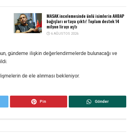
MASAK incelemesinde ünlü isimlerin AHBAP
bağışları ortaya çıktı! Toplam destek 14
milyon lirayı aştı
6 AĞUSTOS 2026
’nun, gündeme ilişkin değerlendirmelerde bulunacağı ve
ldi.
lişmelerin de ele alınması bekleniyor.
Pin
Gönder