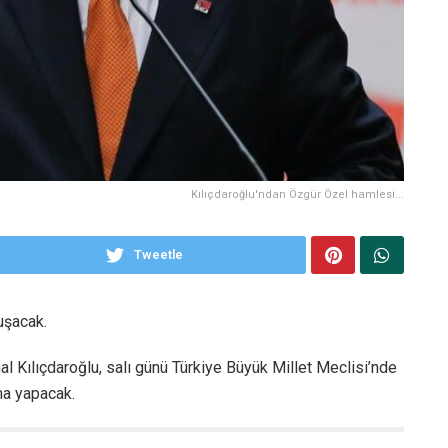
Kılıçdaroğlu'ndan Özgür Özel hamlesi...
Tweetle
uşacak.
 Kılıçdaroğlu, salı günü Türkiye Büyük Millet Meclisi’nde
a yapacak.