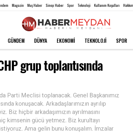
ündem
Magazin
Muş Haber
Sinop Haber
Spor
Teknoloji
Kullanım Koşulları
Hakkım
GÜNDEM
DÜNYA
EKONOMİ
TEKNOLOJİ
SPOR
 CHP grup toplantısında
da Parti Meclisi toplanacak. Genel Başkanımız
tısında konuşacak. Arkadaşlarımızın ayrılıp
iz. Biz hiçbir arkadaşımızın ayrılmasını
iç kimsenin gücü yetmez. Biz kurultayı
istiyoruz. Ama gelin bunu konuşalım. İmzalar