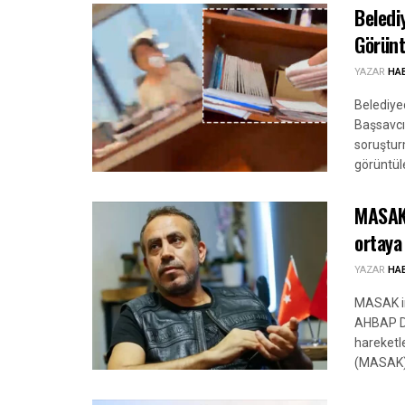
Beledi
Görünt
YAZAR
HA
Belediye
Başsavcıl
soruştur
görüntüle
MASAK 
ortaya
YAZAR
HA
MASAK in
AHBAP De
hareketle
(MASAK) h