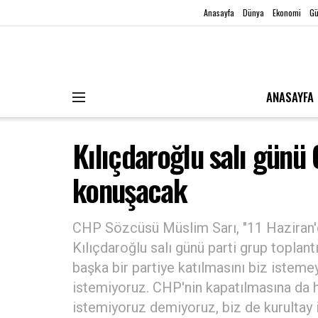
Anasayfa
Dünya
Ekonomi
G
ANASAYFA
Kılıçdaroğlu salı günü
konuşacak
CHP Sözcüsü Müslim Sarı, "11 Haziran'
Kılıçdaroğlu salı günü parti grup toplan
başka bir partiye katılmasını biz istemey
istemiyoruz. CHP'nin kapatılmasına da h
istemiyoruz demiyoruz, biz de kurultay 