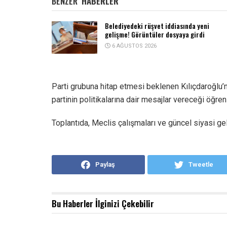
BENZER
HABERLER
Belediyedeki rüşvet iddiasında yeni
gelişme! Görüntüler dosyaya girdi
6 AĞUSTOS 2026
Parti grubuna hitap etmesi beklenen Kılıçdaroğlu
partinin politikalarına dair mesajlar vereceği öğreni
Toplantıda, Meclis çalışmaları ve güncel siyasi ge
Paylaş
Tweetle
Bu Haberler
İlginizi Çekebilir