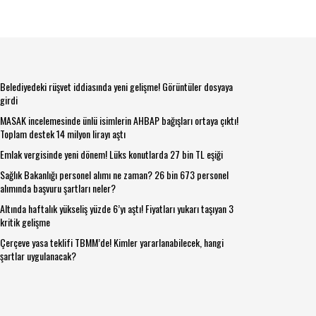
Belediyedeki rüşvet iddiasında yeni gelişme! Görüntüler dosyaya
girdi
MASAK incelemesinde ünlü isimlerin AHBAP bağışları ortaya çıktı!
Toplam destek 14 milyon lirayı aştı
Emlak vergisinde yeni dönem! Lüks konutlarda 27 bin TL eşiği
Sağlık Bakanlığı personel alımı ne zaman? 26 bin 673 personel
alımında başvuru şartları neler?
Altında haftalık yükseliş yüzde 6’yı aştı! Fiyatları yukarı taşıyan 3
kritik gelişme
Çerçeve yasa teklifi TBMM’de! Kimler yararlanabilecek, hangi
şartlar uygulanacak?