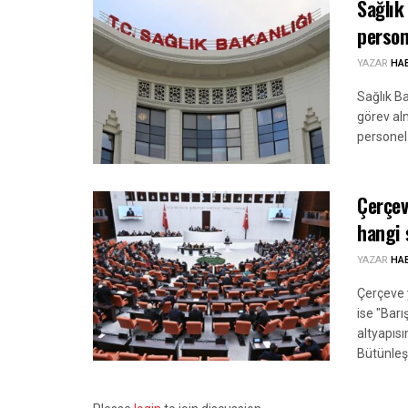
Sağlık
person
YAZAR
HA
Sağlık B
görev alm
personel 
Çerçev
hangi 
YAZAR
HA
Çerçeve y
ise "Bar
altyapıs
Bütünleş