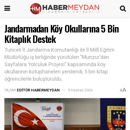
Jandarmadan Köy Okullarına 5 Bin
Kitaplık Destek
Tunceli İl Jandarma Komutanlığı ile İl Millî Eğitim
Müdürlüğü iş birliğinde yürütülen "Munzur’dan
Sayfalara Yolculuk Projesi" kapsamında köy
okullarının kütüphaneleri yenilendi, 5 bin kitap
öğrencilerle buluşturuldu.
A
YAZAR
EDITÖR HABERMEYDAN
9 Haziran 2026
A