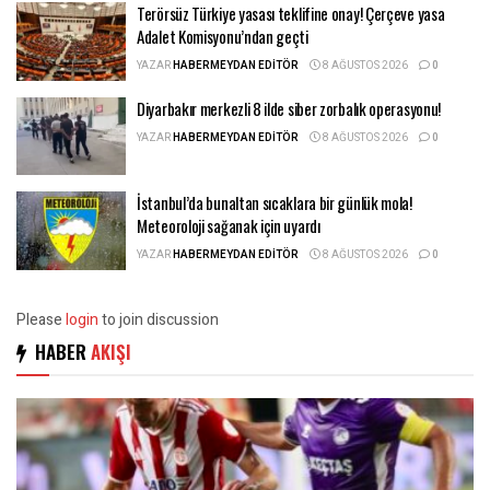
Terörsüz Türkiye yasası teklifine onay! Çerçeve yasa
Adalet Komisyonu’ndan geçti
YAZAR
HABERMEYDAN EDITÖR
8 AĞUSTOS 2026
0
Diyarbakır merkezli 8 ilde siber zorbalık operasyonu!
YAZAR
HABERMEYDAN EDITÖR
8 AĞUSTOS 2026
0
İstanbul’da bunaltan sıcaklara bir günlük mola!
Meteoroloji sağanak için uyardı
YAZAR
HABERMEYDAN EDITÖR
8 AĞUSTOS 2026
0
Please
login
to join discussion
HABER
AKIŞI