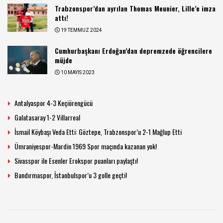
Trabzonspor’dan ayrılan Thomas Meunier, Lille’e imza
attı!
19 TEMMUZ 2024
Cumhurbaşkanı Erdoğan’dan depremzede öğrencilere
müjde
10 MAYIS 2023
Antalyaspor 4-3 Keçiörengücü
Galatasaray 1-2 Villarreal
İsmail Köybaşı Veda Etti: Göztepe, Trabzonspor’u 2-1 Mağlup Etti
Ümraniyespor-Mardin 1969 Spor maçında kazanan yok!
Sivasspor ile Esenler Erokspor puanları paylaştı!
Bandırmaspor, İstanbulspor’u 3 golle geçti!