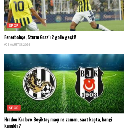
SPOR
Fenerbahçe, Sturm Graz’ı 2 golle geçti!
5 AĞUSTOS 2026
SPOR
Hradec Kralove-Beşiktaş maçı ne zaman, saat kaçta, hangi
kanalda?