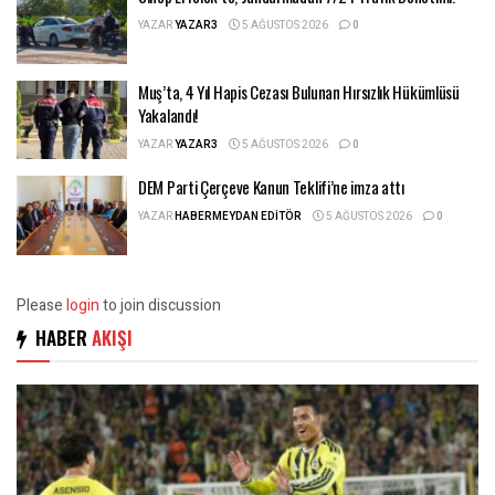
YAZAR
YAZAR3
5 AĞUSTOS 2026
0
Muş’ta, 4 Yıl Hapis Cezası Bulunan Hırsızlık Hükümlüsü
Yakalandı!
YAZAR
YAZAR3
5 AĞUSTOS 2026
0
DEM Parti Çerçeve Kanun Teklifi’ne imza attı
YAZAR
HABERMEYDAN EDITÖR
5 AĞUSTOS 2026
0
Please
login
to join discussion
HABER
AKIŞI