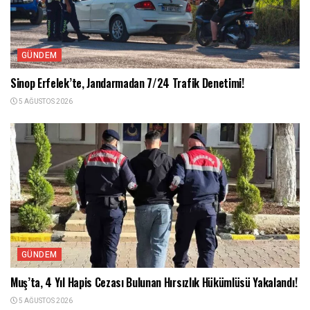
GÜNDEM
Sinop Erfelek’te, Jandarmadan 7/24 Trafik Denetimi!
5 AĞUSTOS 2026
GÜNDEM
Muş’ta, 4 Yıl Hapis Cezası Bulunan Hırsızlık Hükümlüsü Yakalandı!
5 AĞUSTOS 2026