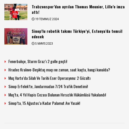
Trabzonspor’dan ayrılan Thomas Meunier, Lille’e imza
attı!
19 TEMMUZ 2024
Sinop’lu robotik takımı Türkiye’yi, Estonya’da temsil
edecek
5 MAYIS 2023
Fenerbahçe, Sturm Graz’ı 2 golle geçti!
Hradec Kralove-Beşiktaş maçı ne zaman, saat kaçta, hangi kanalda?
Muş Varto’da Silah Ve Tarihi Eser Operasyonu: 2 Gözaltı
Sinop Erfelek’te, Jandarmadan 7/24 Trafik Denetimi!
Muş’ta, 4 Yıl Hapis Cezası Bulunan Hırsızlık Hükümlüsü Yakalandı!
Sinop’ta, 15 Ağustos’a Kadar Palamut Avı Yasak!