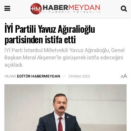
İYİ Partili Yavuz Ağıralioğlu
partisinden istifa etti
İYİ Parti İstanbul Milletvekili Yavuz Ağıralioğlu, Genel
Başkan Meral Akşener'le görüşerek istifa edeceğini
açıkladı.
A
YAZAR
EDITÖR HABERMEYDAN
29 Mart 2023
A