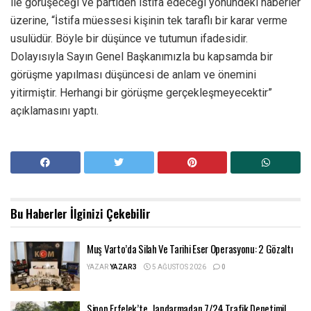
ile görüşeceği ve partiden istifa edeceği yönündeki haberler
üzerine, “İstifa müessesi kişinin tek taraflı bir karar verme
usulüdür. Böyle bir düşünce ve tutumun ifadesidir.
Dolayısıyla Sayın Genel Başkanımızla bu kapsamda bir
görüşme yapılması düşüncesi de anlam ve önemini
yitirmiştir. Herhangi bir görüşme gerçekleşmeyecektir”
açıklamasını yaptı.
Bu Haberler
İlginizi Çekebilir
Muş Varto’da Silah Ve Tarihi Eser Operasyonu: 2 Gözaltı
YAZAR
YAZAR3
5 AĞUSTOS 2026
0
Sinop Erfelek’te, Jandarmadan 7/24 Trafik Denetimi!