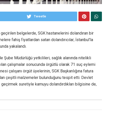
Tweetle
 geçirilen belgelerde, SGK hastanelerini dolandıran bir
elere fahiş fiyatlardan satan dolandırıcılar; İstanbul’la
cunda yakalandı.
e Şube Müdürlüğü yetkilileri, sağlık alanında nitelikli
Yapılan çalışmalar sonucunda örgütlü olarak 71 suç eylemi
anesi çalışanı örgüt üyelerinin, SGK Başkanlığına fatura
anılan çeşitli malzemeler bulunduğunu tespit etti. Devlet
e geçirmek suretiyle kamuyu dolandırdıkları bilgisine de,