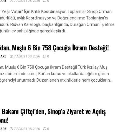
ZAR3
7 AĞUSTOS 2026
0
 'Yeşil Vatan' İçin Kritik Koordinasyon Toplantısı! Sinop Orman
dürlüğü, aylık Koordinasyon ve Değerlendirme Toplantısı’nı
dürü Rıdvan Kalelioğlu başkanlığında, Durağan Orman İşletme
nün ev sahipliğinde gerçekleştirdi....
y’dan, Muşlu 6 Bin 758 Çocuğa İkram Desteği!
ZAR3
7 AĞUSTOS 2026
0
dan, Muşlu 6 Bin 758 Çocuğa İkram Desteği! Türk Kızılay Muş
yaz döneminde cami, Kur’an kursu ve okullarda eğitim gören
öğrenciyi unutmadı. Düzenlenen etkinliklerle hem çocukların...
i Bakanı Çiftçi’den, Sinop’a Ziyaret ve Açılış
onu!
ZAR3
7 AĞUSTOS 2026
0