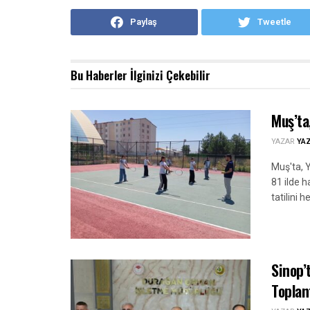
Paylaş
Tweetle
Bu Haberler
İlginizi Çekebilir
Muş’ta
YAZAR
YA
Muş'ta, 
81 ilde h
tatilini 
Sinop’t
Toplan