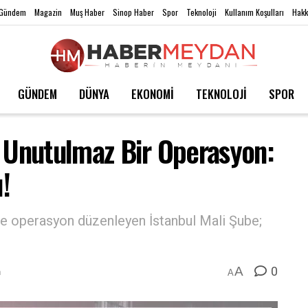
Gündem
Magazin
Muş Haber
Sinop Haber
Spor
Teknoloji
Kullanım Koşulları
Hakk
GÜNDEM
DÜNYA
EKONOMİ
TEKNOLOJİ
SPOR
n Unutulmaz Bir Operasyon:
!
sine operasyon düzenleyen İstanbul Mali Şube;
0
A
m
A