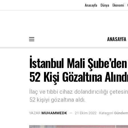
Anasayfa
Dünya
Ekonomi
ANASAYFA
İstanbul Mali Şube’de
52 Kişi Gözaltına Alındı
İlaç ve tıbbi cihaz dolandırıcılığı çete
52 kişiyi gözaltına aldı.
YAZAR
MUHAMMEDK
21 Ekim 2022
Kategori
Günde