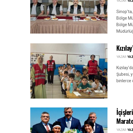
YAZAR
YA
Sinop'ta,
Bölge Mü
Bölge Mü
Müdürlüğü
Kızıla
YAZAR
YA
Kızılay'
Şubesi, 
binlerce 
İçişler
Marat
YAZAR
YA